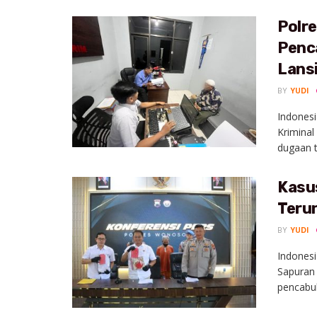
Polr
Penca
Lans
BY
YUDI
Indonesi
Kriminal
dugaan t
Kasu
Teru
BY
YUDI
Indones
Sapuran
pencabul