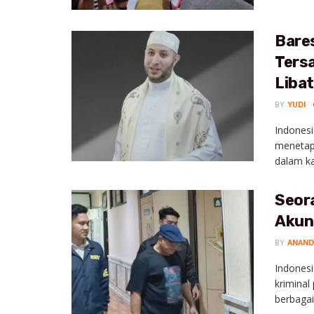
Bare
Ters
Liba
BY
YUDI
Indonesi
menetap
dalam ka
Seora
Akun
BY
ANAND
Indonesi
kriminal
berbagai