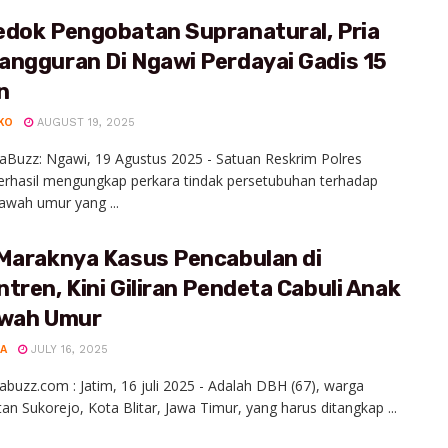
edok Pengobatan Supranatural, Pria
angguran Di Ngawi Perdayai Gadis 15
n
KO
AUGUST 19, 2025
aBuzz: Ngawi, 19 Agustus 2025 - Satuan Reskrim Polres
rhasil mengungkap perkara tindak persetubuhan terhadap
awah umur yang ...
 Maraknya Kasus Pencabulan di
tren, Kini Giliran Pendeta Cabuli Anak
awah Umur
A
JULY 16, 2025
abuzz.com : Jatim, 16 juli 2025 - Adalah DBH (67), warga
n Sukorejo, Kota Blitar, Jawa Timur, yang harus ditangkap ...