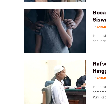
Boca
Sisw
BY
ANAND
Indonesi
baru ber
Nafsu
Hingg
BY
ANAND
Indonesi
bernama
Puri, Kab