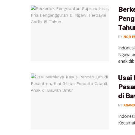
Berk
Peng
Tahu
BY
NOR E
Indonesi
Ngawi be
anak dib
Usai
Pesan
di B
BY
ANAND
Indonesi
Kecamata