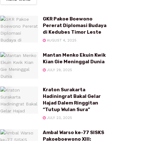
GKR Pakoe Boewono
Pererat Diplomasi Budaya
di Kedubes Timor Leste
AUGUST 4, 2025
Mantan Menko Ekuin Kwik
Kian Gie Meninggal Dunia
JULY 29, 2025
Kraton Surakarta
Hadiningrat Bakal Gelar
Hajad Dalem Ringgitan
“Tutup Wulan Sura”
JULY 23, 2025
Ambal Warso ke-77 SISKS
Pakoeboewono XIII: