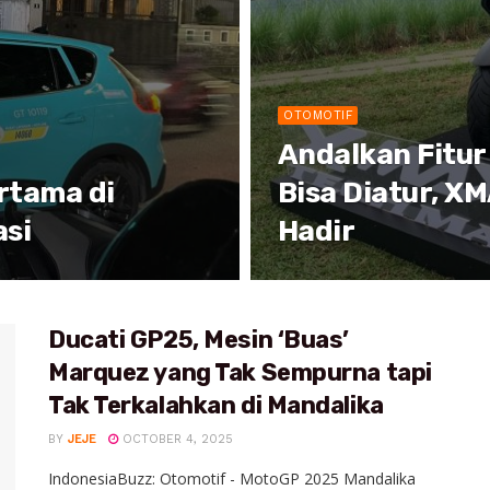
OTOMOTIF
Andalkan Fitur
ertama di
Bisa Diatur, X
asi
Hadir
Ducati GP25, Mesin ‘Buas’
Marquez yang Tak Sempurna tapi
Tak Terkalahkan di Mandalika
BY
JEJE
OCTOBER 4, 2025
IndonesiaBuzz: Otomotif - MotoGP 2025 Mandalika