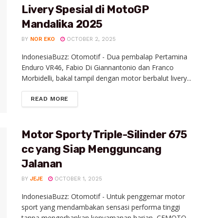
Livery Spesial di MotoGP
Mandalika 2025
BY
NOR EKO
OCTOBER 2, 2025
IndonesiaBuzz: Otomotif - Dua pembalap Pertamina
Enduro VR46, Fabio Di Giannantonio dan Franco
Morbidelli, bakal tampil dengan motor berbalut livery...
READ MORE
Motor Sporty Triple-Silinder 675
cc yang Siap Mengguncang
Jalanan
BY
JEJE
OCTOBER 1, 2025
IndonesiaBuzz: Otomotif - Untuk penggemar motor
sport yang mendambakan sensasi performa tinggi
tanpa mengorbankan kenyamanan harian, CFMOTO