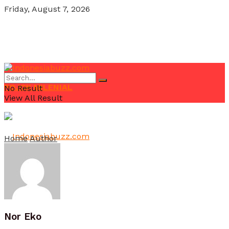
Friday, August 7, 2026
POJOK MILENIAL
No Result
View All Result
Home
Author
Terbaru
Nor Eko