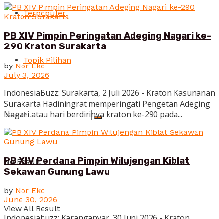
Terpopuler
PB XIV Pimpin Peringatan Adeging Nagari ke-
290 Kraton Surakarta
Topik Pilihan
by
Nor Eko
July 3, 2026
IndonesiaBuzz: Surakarta, 2 Juli 2026 - Kraton Kasunanan
Surakarta Hadiningrat memperingati Pengetan Adeging
Nagari atau hari berdirinya kraton ke-290 pada...
PB XIV Perdana Pimpin Wilujengan Kiblat
No Result
Sekawan Gunung Lawu
by
Nor Eko
June 30, 2026
View All Result
Indonesiabuzz: Karanganyar, 30 Juni 2026 - Kraton