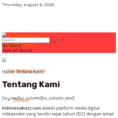
Thursday, August 6, 2026
POJOK MILENIAL
No Result
View All Result
Home
Tentang Kami
Tentang Kami
[vc_row][vc_column][vc_column_text]
Terbaru
Indonesiabuzz.com
adalah platform media digital
independen yang berdiri sejak tahun 2022 dengan tekad