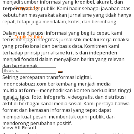
menjadi sumber informasi yang
kredibel, akurat, dan
terpercaya
bagi publik. Kami hadir sebagai jawaban atas
Terpopuler
kebutuhan masyarakat akan jurnalisme yang tidak hanya
cepat, tetapi juga mendalam, kritis, dan berimbang.
Dalam era disrupsi informasi yang begitu cepat, kami
Topik Pilihan
terus menjaga integritas jurnalistik melalui kerja redaksi
yang profesional dan berbasis data. Komitmen kami
terhadap prinsip jurnalisme
kritis dan independen
menjadi fondasi dalam menyajikan berita yang relevan
dan berdampak.
Seiring percepatan transformasi digital,
Indonesiabuzz.com
berkembang menjadi
media
multiplatform
—menghadirkan konten berkualitas tinggi
melalui teks, foto, infografis, videografis, dan distribusi
No Result
aktif di berbagai kanal media sosial. Kami percaya bahwa
format dan kemasan informasi yang tepat dapat
memperkuat pesan, membentuk opini publik, dan
mendorong perubahan positif.
View All Result