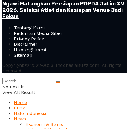
Ngawi Matangkan Persiapan POPDA Jatim XV
2026, Seleksi Atlet dan Kesiapan Venue Jadi
Fokus
Tentang Kami
Pedoman Media Siber
Privacy Policy
Disclaimer
Hubungi Kami
Sitemap
Copyright © 2022-2023, IndonesiaBuzz.com. All rights
reserved.
No Result
View All Result
Home
Buzz
Halo Indonesia
News
Ekonomi & Bisnis