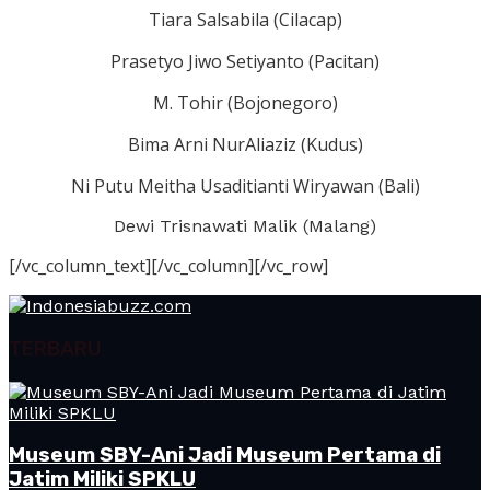
Tiara Salsabila (Cilacap)
Prasetyo Jiwo Setiyanto (Pacitan)
M. Tohir (Bojonegoro)
Bima Arni NurAliaziz (Kudus)
Ni Putu Meitha Usaditianti Wiryawan (Bali)
Dewi Trisnawati Malik (Malang)
[/vc_column_text][/vc_column][/vc_row]
TERBARU
Museum SBY-Ani Jadi Museum Pertama di
Jatim Miliki SPKLU