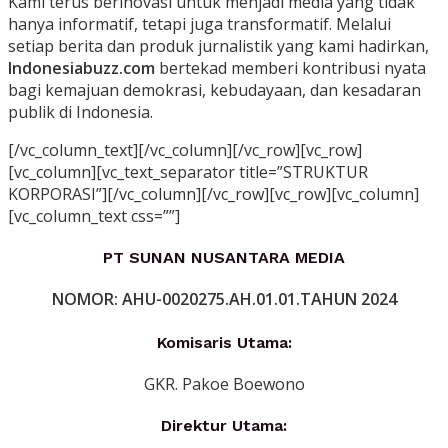
Kami terus berinovasi untuk menjadi media yang tidak
hanya informatif, tetapi juga transformatif. Melalui
setiap berita dan produk jurnalistik yang kami hadirkan,
Indonesiabuzz.com
bertekad memberi kontribusi nyata
bagi kemajuan demokrasi, kebudayaan, dan kesadaran
publik di Indonesia.
[/vc_column_text][/vc_column][/vc_row][vc_row]
[vc_column][vc_text_separator title=”STRUKTUR
KORPORASI”][/vc_column][/vc_row][vc_row][vc_column]
[vc_column_text css=””]
PT SUNAN NUSANTARA MEDIA
NOMOR: AHU-0020275.AH.01.01.TAHUN 2024
Komisaris Utama
:
GKR. Pakoe Boewono
Direktur Utama: