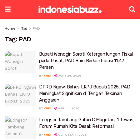
Home
Tag
PAD
Tag:
PAD
Bupati Wonogiri Soroti Ketergantungan Fiskal
pada Pusat, PAD Baru Berkontribusi 11,47
Persen
BY
YUDI
JUNE 26, 2026
DPRD Ngawi Bahas LKPJ Bupati 2025, PAD
Meningkat Signifikan di Tengah Tekanan
Anggaran
BY
YUDI
APRIL 1, 2026
Longsor Tambang Galian C Magetan, 1 Tewas,
Forum Rumah Kita Desak Reformasi
BY
YUDI
OCTOBER 4, 2025