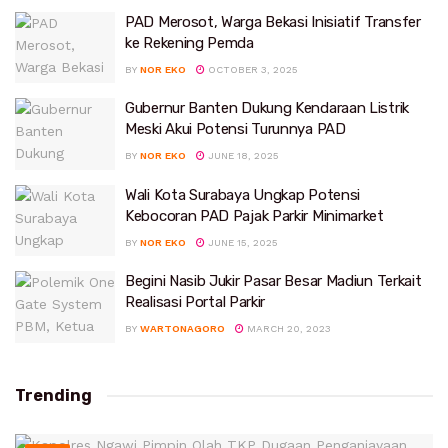
PAD Merosot, Warga Bekasi Inisiatif Transfer
ke Rekening Pemda
BY
NOR EKO
OCTOBER 3, 2025
Gubernur Banten Dukung Kendaraan Listrik
Meski Akui Potensi Turunnya PAD
BY
NOR EKO
JUNE 18, 2025
Wali Kota Surabaya Ungkap Potensi
Kebocoran PAD Pajak Parkir Minimarket
BY
NOR EKO
JUNE 15, 2025
Begini Nasib Jukir Pasar Besar Madiun Terkait
Realisasi Portal Parkir
BY
WARTONAGORO
MARCH 20, 2023
Trending