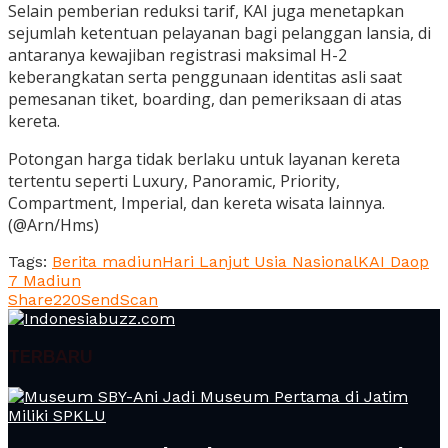
Selain pemberian reduksi tarif, KAI juga menetapkan
sejumlah ketentuan pelayanan bagi pelanggan lansia, di
antaranya kewajiban registrasi maksimal H-2
keberangkatan serta penggunaan identitas asli saat
pemesanan tiket, boarding, dan pemeriksaan di atas
kereta.
Potongan harga tidak berlaku untuk layanan kereta
tertentu seperti Luxury, Panoramic, Priority,
Compartment, Imperial, dan kereta wisata lainnya.
(@Arn/Hms)
Tags:
Berita madiun
Hari Lanjut Usia Nasional
KAI Daop
7 Madiun
Share
220
Send
Scan
TERBARU