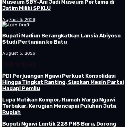
Museum SBY-Ani Jadi Museum Pertama di
Jatim Miliki SPKLU
August 5, 2026
Bupati Madiun Berangkatkan Lansia Abiyoso
Studi Pertanian ke Batu
August 5, 2026
TERPOPULER
PDI Perjuangan Ngawi Perkuat Konsolidasi
Hingga Tingkat Ranting, Siapkan Mesin Partai
Hadapi Pemilu
Lupa Matikan Kompor, Rumah Warga Ngawi
Terbakar, Kerugian Mencapai Puluhan Juta
Rupiah
Bupati Ngawi Lantik 228 PNS Baru, Dorong