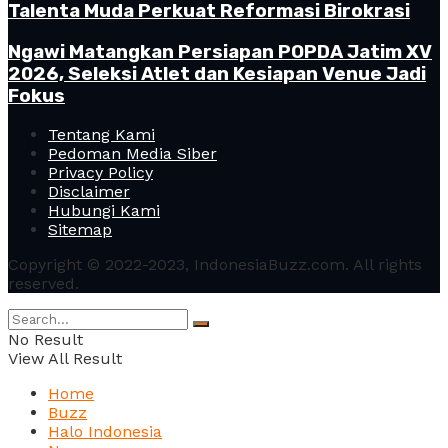
Talenta Muda Perkuat Reformasi Birokrasi
Ngawi Matangkan Persiapan POPDA Jatim XV
2026, Seleksi Atlet dan Kesiapan Venue Jadi
Fokus
Tentang Kami
Pedoman Media Siber
Privacy Policy
Disclaimer
Hubungi Kami
Sitemap
Copyright © 2022-2023, IndonesiaBuzz.com. All rights
reserved.
No Result
View All Result
Home
Buzz
Halo Indonesia