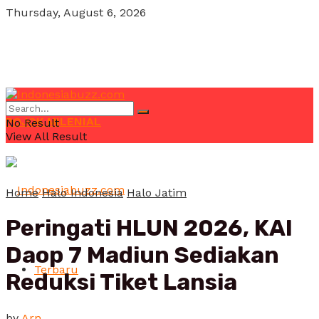
Thursday, August 6, 2026
POJOK MILENIAL
No Result
View All Result
Home
Halo Indonesia
Halo Jatim
Peringati HLUN 2026, KAI
Daop 7 Madiun Sediakan
Terbaru
Reduksi Tiket Lansia
by
Arn