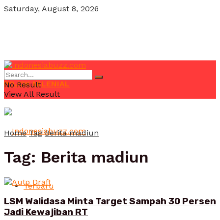
Saturday, August 8, 2026
POJOK MILENIAL
No Result
View All Result
Home
Tag
Berita madiun
Tag:
Berita madiun
Terbaru
LSM Walidasa Minta Target Sampah 30 Persen
Jadi Kewajiban RT