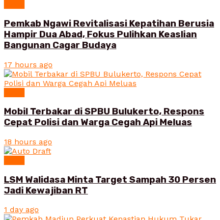
News
Pemkab Ngawi Revitalisasi Kepatihan Berusia
Hampir Dua Abad, Fokus Pulihkan Keaslian
Bangunan Cagar Budaya
17 hours ago
News
Mobil Terbakar di SPBU Bulukerto, Respons
Cepat Polisi dan Warga Cegah Api Meluas
18 hours ago
News
LSM Walidasa Minta Target Sampah 30 Persen
Jadi Kewajiban RT
1 day ago