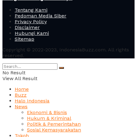
Tentang Kami
Pedoman Media Siber
Privacy Policy
Disclaimer
Hubungi Kami
Sitemap
Copyright © 2022-2023, IndonesiaBuzz.com. All rights
reserved.
No Result
View All Result
Home
Buzz
Halo Indonesia
News
Ekonomi & Bisnis
Hukum & Kriminal
Politik & Pemerintahan
Sosial Kemasyarakatan
Tokoh