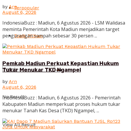
by
Arn
Terpopuler
August 6, 2026
IndonesiaBuzz : Madiun, 6 Agustus 2026 - LSM Walidasa
meminta Pemerintah Kota Madiun menjadikan target
pengurangan sampah sebesar 30 persen ...
Topik Pilihan
Pemkab Madiun Perkuat Kepastian Hukum
Tukar Menukar TKD Ngampel
by
Arn
August 6, 2026
No Result
IndonesiaBuzz : Madiun, 6 Agustus 2026 - Pemerintah
Kabupaten Madiun memperkuat proses hukum tukar
menukar Tanah Kas Desa (TKD) Ngampel, ...
View All Result