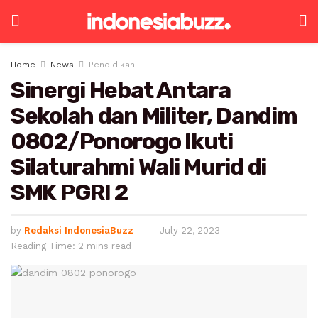
Home
News
Pendidikan
Sinergi Hebat Antara
Sekolah dan Militer, Dandim
0802/Ponorogo Ikuti
Silaturahmi Wali Murid di
SMK PGRI 2
by
Redaksi IndonesiaBuzz
July 22, 2023
Reading Time: 2 mins read