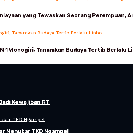
aniayaan yang Tewaskan Seorang Perempuan, 
N 1 Wonogiri, Tanamkan Budaya Tertib Berlalu L
Jadi Kewajiban RT
ar Menukar TKD Ngampel