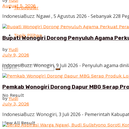
by
Yudi
August 5, 2026
Terpopuler
IndonesiaBuzz: Ngawi , 5 Agustus 2026 - Sebanyak 228 Pega
Topik Pilihan
Bupati Wonogiri Dorong Penyuluh Agama Perku
by
Yudi
July 9, 2026
IndonesiBuzz: Wonogiri, 9 Juli 2026 - Penyuluh agama dinil
Pemkab Wonogiri Dorong Dapur MBG Serap Pro
No Result
by
Yudi
July 3, 2026
IndonesiaBuzz: Wonogiri, 3 Juli 2026 - Pemerintah Kabup
View All Result