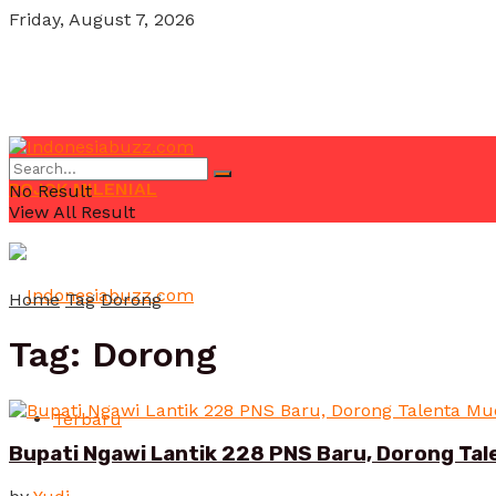
Friday, August 7, 2026
POJOK MILENIAL
No Result
View All Result
Home
Tag
Dorong
Tag:
Dorong
Terbaru
Bupati Ngawi Lantik 228 PNS Baru, Dorong Tal