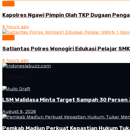
News
Kapolres Ngawi Pimpin Olah TKP Dugaan Peng
8 hours ago
News
Satlantas Polres Wonogiri Edukasi Pelajar SMK
8 hours ago
TERBARU
LSM Walidasa Minta Target Sampah 30 Persen 
August 6, 2026
Pemkab Madiun Perkuat Kepastian Hukum Tuk