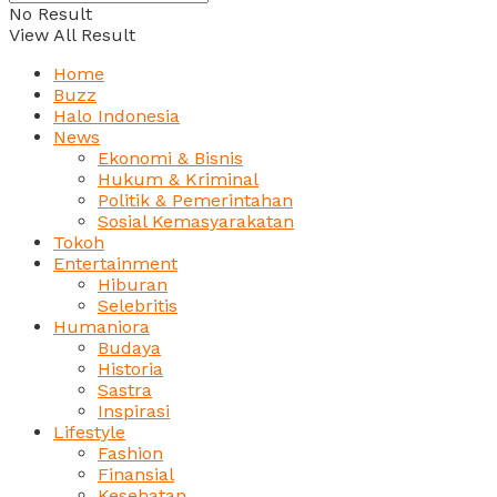
No Result
View All Result
Home
Buzz
Halo Indonesia
News
Ekonomi & Bisnis
Hukum & Kriminal
Politik & Pemerintahan
Sosial Kemasyarakatan
Tokoh
Entertainment
Hiburan
Selebritis
Humaniora
Budaya
Historia
Sastra
Inspirasi
Lifestyle
Fashion
Finansial
Kesehatan