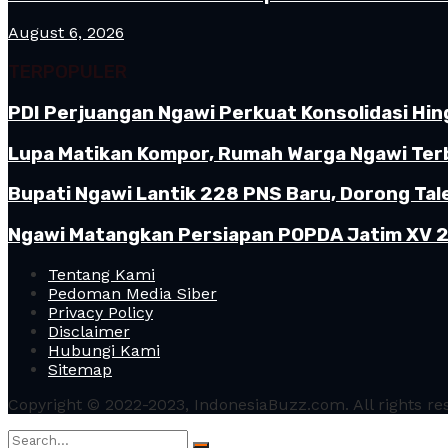
August 6, 2026
TERPOPULER
PDI Perjuangan Ngawi Perkuat Konsolidasi Hin
Lupa Matikan Kompor, Rumah Warga Ngawi Terb
Bupati Ngawi Lantik 228 PNS Baru, Dorong Tal
Ngawi Matangkan Persiapan POPDA Jatim XV 20
Tentang Kami
Pedoman Media Siber
Privacy Policy
Disclaimer
Hubungi Kami
Sitemap
Copyright © 2022-2023, IndonesiaBuzz.com. All rights re