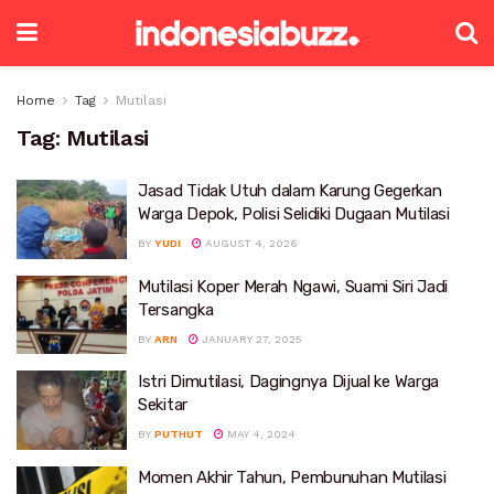
Home
Tag
Mutilasi
Tag:
Mutilasi
Jasad Tidak Utuh dalam Karung Gegerkan
Warga Depok, Polisi Selidiki Dugaan Mutilasi
BY
YUDI
AUGUST 4, 2026
Mutilasi Koper Merah Ngawi, Suami Siri Jadi
Tersangka
BY
ARN
JANUARY 27, 2025
Istri Dimutilasi, Dagingnya Dijual ke Warga
Sekitar
BY
PUTHUT
MAY 4, 2024
Momen Akhir Tahun, Pembunuhan Mutilasi