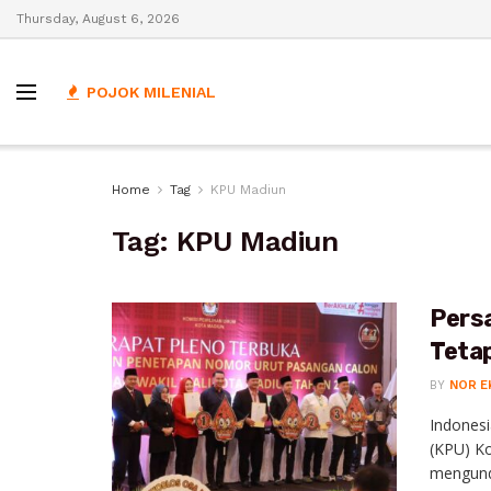
Thursday, August 6, 2026
POJOK MILENIAL
Home
Tag
KPU Madiun
Tag:
KPU Madiun
Pers
Teta
BY
NOR E
Indones
(KPU) K
mengundi