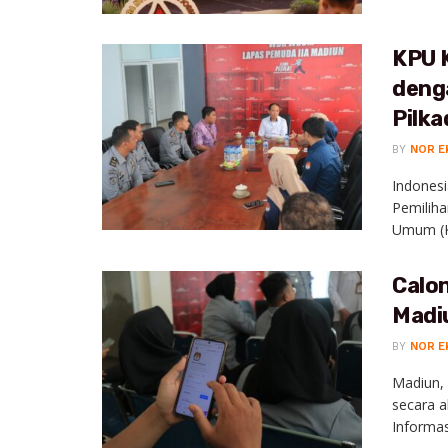
KPU 
deng
Pilk
BY
NOR E
Indonesi
Pemiliha
Umum (KP
Calo
Madiu
BY
NOR E
Madiun,
secara a
Informas