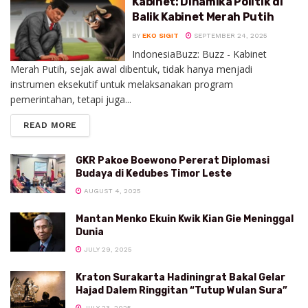
Kabinet: Dinamika Politik di
Balik Kabinet Merah Putih
BY
EKO SIGIT
SEPTEMBER 24, 2025
IndonesiaBuzz: Buzz - Kabinet
Merah Putih, sejak awal dibentuk, tidak hanya menjadi
instrumen eksekutif untuk melaksanakan program
pemerintahan, tetapi juga...
READ MORE
GKR Pakoe Boewono Pererat Diplomasi
Budaya di Kedubes Timor Leste
AUGUST 4, 2025
Mantan Menko Ekuin Kwik Kian Gie Meninggal
Dunia
JULY 29, 2025
Kraton Surakarta Hadiningrat Bakal Gelar
Hajad Dalem Ringgitan “Tutup Wulan Sura”
JULY 23, 2025