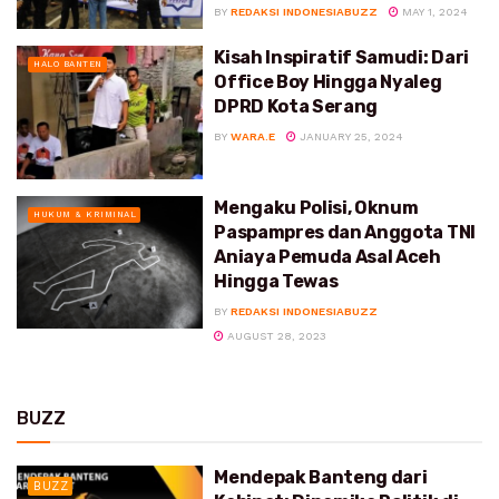
BY
REDAKSI INDONESIABUZZ
MAY 1, 2024
Kisah Inspiratif Samudi: Dari
HALO BANTEN
Office Boy Hingga Nyaleg
DPRD Kota Serang
BY
WARA.E
JANUARY 25, 2024
Mengaku Polisi, Oknum
HUKUM & KRIMINAL
Paspampres dan Anggota TNI
Aniaya Pemuda Asal Aceh
Hingga Tewas
BY
REDAKSI INDONESIABUZZ
AUGUST 28, 2023
BUZZ
Mendepak Banteng dari
BUZZ