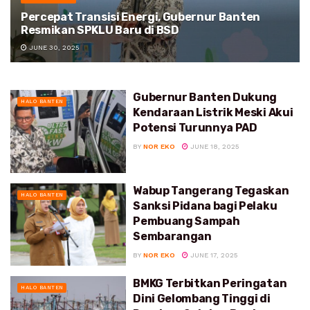
Percepat Transisi Energi, Gubernur Banten
Resmikan SPKLU Baru di BSD
JUNE 30, 2025
Gubernur Banten Dukung
HALO BANTEN
Kendaraan Listrik Meski Akui
Potensi Turunnya PAD
BY
NOR EKO
JUNE 18, 2025
Wabup Tangerang Tegaskan
HALO BANTEN
Sanksi Pidana bagi Pelaku
Pembuang Sampah
Sembarangan
BY
NOR EKO
JUNE 17, 2025
BMKG Terbitkan Peringatan
HALO BANTEN
Dini Gelombang Tinggi di