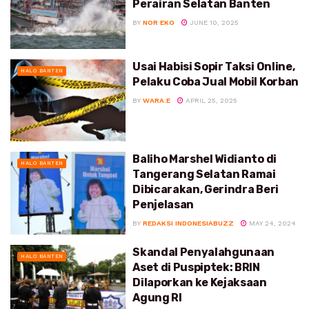
Perairan Selatan Banten
BY
NOR EKO
JUNE 10, 2025
Usai Habisi Sopir Taksi Online,
HALO BANTEN
Pelaku Coba Jual Mobil Korban
BY
WARA.E
APRIL 25, 2025
Baliho Marshel Widianto di
HALO BANTEN
Tangerang Selatan Ramai
Dibicarakan, Gerindra Beri
Penjelasan
BY
REDAKSI INDONESIABUZZ
MAY 24, 2024
Skandal Penyalahgunaan
HALO BANTEN
Aset di Puspiptek: BRIN
Dilaporkan ke Kejaksaan
Agung RI