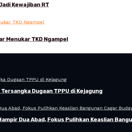
Jadi Kewajiban RT
ar Menukar TKD Ngampel
i Tersangka Dugaan TPPU di Kejagung
Hampir Dua Abad, Fokus Pulihkan Keaslian Ban