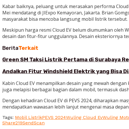
Kabar baiknya, peluang untuk merasakan performa Cloud EV
Mei mendatang di JIExpo Kemayoran, Jakarta. Brian Gomg
masyarakat bisa mencoba langsung mobil listrik tersebut.
Meskipun harga resmi Cloud EV belum diumumkan oleh Wuli
desain dan fitur-fitur unggulannya. Desain eksteriornya 
Berita
Terkait
Green SM Taksi Listrik Pertama di Surabaya R
Andalkan Fitur Windshield Elektrik yang Bisa 
Kabin Cloud EV menampilkan desain yang mewah dengan keh
juga melapisi berbagai bagian dalam mobil, termasuk das
Dengan kehadiran Cloud EV di PEVS 2024, diharapkan mas
mendapatkan wawasan lebih lanjut mengenai masa depan m
Tags:
Mobil Listrik
PEVS 2024
Wuling Cloud Ev
Wuling Mot
Share
219
Send
Scan