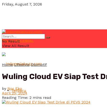
Friday, August 7, 2026
POJOK MILENIAL
No Result
View All Result
Home
Lifestyle
Otomotif
Wuling Cloud EV Siap Test D
by
Nor Eko
Terbaru
April 25, 2024
Reading Time: 2 mins read