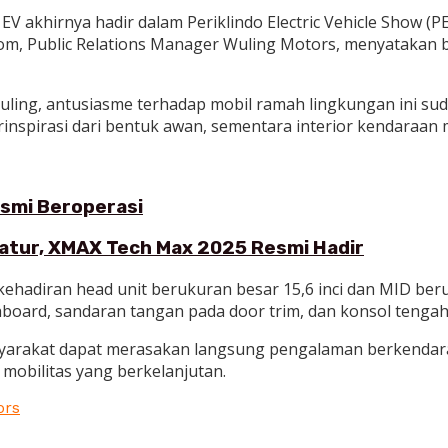
 akhirnya hadir dalam Periklindo Electric Vehicle Show (P
om, Public Relations Manager Wuling Motors, menyatakan b
ng, antusiasme terhadap mobil ramah lingkungan ini sudah
terinspirasi dari bentuk awan, sementara interior kendaraa
esmi Beroperasi
Diatur, XMAX Tech Max 2025 Resmi Hadir
adiran head unit berukuran besar 15,6 inci dan MID beruku
hboard, sandaran tangan pada door trim, dan konsol tengah
yarakat dapat merasakan langsung pengalaman berkendara d
obilitas yang berkelanjutan.
ors