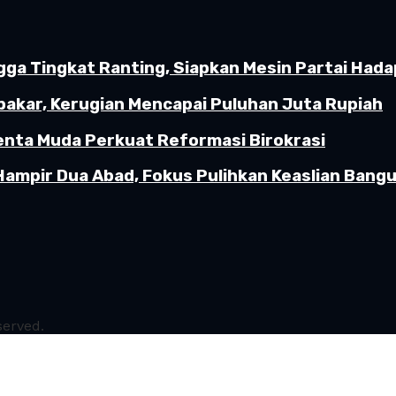
gga Tingkat Ranting, Siapkan Mesin Partai Hada
akar, Kerugian Mencapai Puluhan Juta Rupiah
enta Muda Perkuat Reformasi Birokrasi
Hampir Dua Abad, Fokus Pulihkan Keaslian Ban
served.