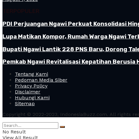
TERPOPULER
PDI Perjuangan Ngawi Perkuat Konsolidasi Hin
Lupa Matikan Kompor, Rumah Warga Ngawi Terb
Bupati Ngawi Lantik 228 PNS Baru, Dorong Tal
Pemkab Ngawi Revitalisasi Kepatihan Berusia 
Tentang Kami
Pedoman Media Siber
Privacy Policy
Disclaimer
Hubungi Kami
Sitemap
Copyright © 2022-2023, IndonesiaBuzz.com. All rights re
No Result
View All Result