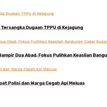
i Tersangka Dugaan TPPU di Kejagung
Hampir Dua Abad, Fokus Pulihkan Keaslian Ban
pat Polisi dan Warga Cegah Api Meluas