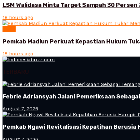
LSM Walidasa Minta Target Sampah 30 Persen 
18 hours ago
News
Pemkab Madiun Perkuat Kepastian Hukum Tuk
18 hours ago
TERBARU
Febrie Adriansyah Jalani Pemeriksaan Sebaga
August 7, 2026
Pemkab Ngawi Revitalisasi Kepatihan Berusia 
August 7, 2026