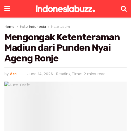
Home
Halo Indonesia
Halo Jatim
Mengongak Ketenteraman
Madiun dari Punden Nyai
Ageng Ronje
by
Arn
June 14, 2026
Reading Time: 2 mins read