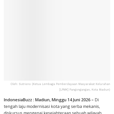
Oleh: Sutrisno (Ketua Lembaga Pemberdayaan Masyarakat Kelurahan
[LPMK] Pangongangan, Kota Madiun)
IndonesiaBuzz : Madiun, Minggu 14 Juni 2026 –
Di
tengah laju modernisasi kota yang serba mekanis,
diskursus mengenai kesejahteraan sebuah wilayah