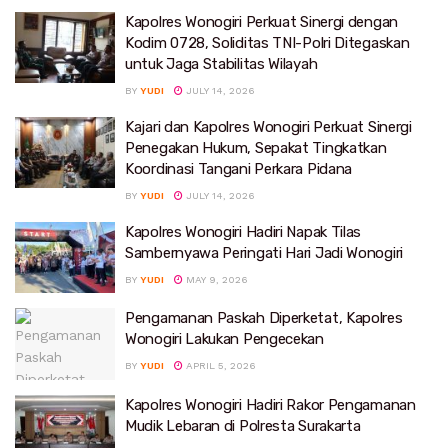
Kapolres Wonogiri Perkuat Sinergi dengan
Kodim 0728, Soliditas TNI-Polri Ditegaskan
untuk Jaga Stabilitas Wilayah
BY
YUDI
JULY 14, 2026
Kajari dan Kapolres Wonogiri Perkuat Sinergi
Penegakan Hukum, Sepakat Tingkatkan
Koordinasi Tangani Perkara Pidana
BY
YUDI
JULY 14, 2026
Kapolres Wonogiri Hadiri Napak Tilas
Sambernyawa Peringati Hari Jadi Wonogiri
BY
YUDI
MAY 9, 2026
Pengamanan Paskah Diperketat, Kapolres
Wonogiri Lakukan Pengecekan
BY
YUDI
APRIL 5, 2026
Kapolres Wonogiri Hadiri Rakor Pengamanan
Mudik Lebaran di Polresta Surakarta