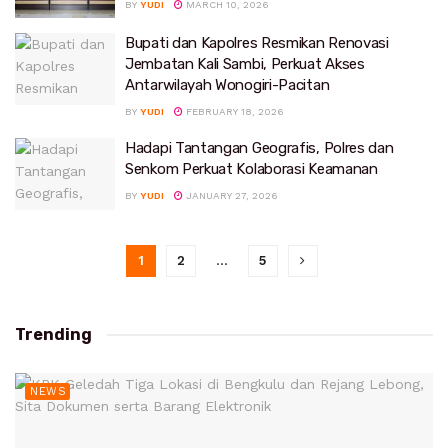
BY
YUDI
MARCH 10, 2026
Bupati dan Kapolres Resmikan Renovasi
Jembatan Kali Sambi, Perkuat Akses
Antarwilayah Wonogiri-Pacitan
BY
YUDI
FEBRUARY 18, 2026
Hadapi Tantangan Geografis, Polres dan
Senkom Perkuat Kolaborasi Keamanan
BY
YUDI
JANUARY 27, 2026
1
2
…
5
Trending
NEWS