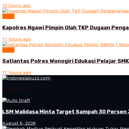
13 hours ago
News
Kapolres Ngawi Pimpin Olah TKP Dugaan Peng
17 hours ago
News
Satlantas Polres Wonogiri Edukasi Pelajar SMK
17 hours ago
TERBARU
LSM Walidasa Minta Target Sampah 30 Persen 
August 6, 2026