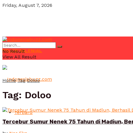
Friday, August 7, 2026
POJOK MILENIAL
No Result
View All Result
Home
Tag
Doloo
Tag:
Doloo
Terbaru
Tercebur Sumur Nenek 75 Tahun di Madiun, Be