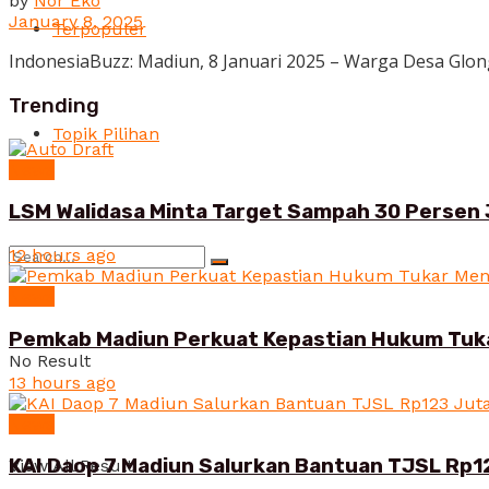
by
Nor Eko
January 8, 2025
Terpopuler
IndonesiaBuzz: Madiun, 8 Januari 2025 – Warga Desa Glo
Trending
Topik Pilihan
News
LSM Walidasa Minta Target Sampah 30 Persen 
12 hours ago
News
Pemkab Madiun Perkuat Kepastian Hukum Tuk
No Result
13 hours ago
News
KAI Daop 7 Madiun Salurkan Bantuan TJSL Rp1
View All Result