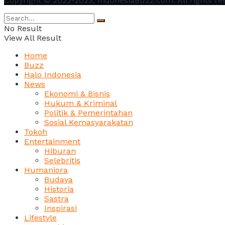
Copyright © 2022-2023, IndonesiaBuzz.com. All rights re
No Result
View All Result
Home
Buzz
Halo Indonesia
News
Ekonomi & Bisnis
Hukum & Kriminal
Politik & Pemerintahan
Sosial Kemasyarakatan
Tokoh
Entertainment
Hiburan
Selebritis
Humaniora
Budaya
Historia
Sastra
Inspirasi
Lifestyle