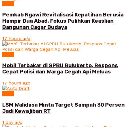
News
Pemkab Ngawi Revitalisasi Kepatihan Berusia
Hampir Dua Abad, Fokus Pulihkan Keaslian
Bangunan Cagar Budaya
17 hours ago
News
Mobil Terbakar di SPBU Bulukerto, Respons
Cepat Polisi dan Warga Cegah Api Meluas
17 hours ago
News
LSM Walidasa Minta Target Sampah 30 Persen
Jadi Kewajiban RT
1 day ago