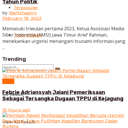
Tahun Politik
Terpopuler
by
Wartonagoro
February 18, 2023
Memasuki triwulan pertama 2023, Ketua Asosisasi Media
Siber Indonesia (AMSI) Jawa Timur Arief Rahman,
Topik Pilihan
menekankan urgensi menangani tsunami informasi yang
...
Trending
News
Febrie Adriansyah Jalani Pemeriksaan
No Result
Sebagai Tersangka Dugaan TPPU di Kejagung
16 hours ago
View All Result