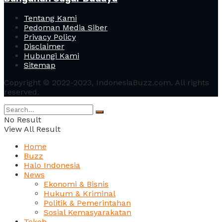
Tentang Kami
Pedoman Media Siber
Privacy Policy
Disclaimer
Hubungi Kami
Sitemap
Copyright © 2022-2023, IndonesiaBuzz.com. All rights
reserved.
No Result
View All Result
Home
Buzz
Halo Indonesia
News
Ekonomi & Bisnis
Hukum & Kriminal
Politik & Pemerintahan
Sosial Kemasyarakatan
Tokoh