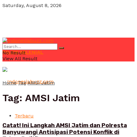
Saturday, August 8, 2026
POJOK MILENIAL
No Result
View All Result
Home
Tag
AMSI Jatim
Tag:
AMSI Jatim
Terbaru
Catat! Ini Langkah AMSI Jatim dan Polresta
Banyuwangi Antisipasi Potensi Konflik di