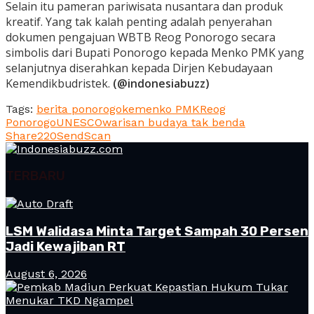
Selain itu pameran pariwisata nusantara dan produk
kreatif. Yang tak kalah penting adalah penyerahan
dokumen pengajuan WBTB Reog Ponorogo secara
simbolis dari Bupati Ponorogo kepada Menko PMK yang
selanjutnya diserahkan kepada Dirjen Kebudayaan
Kemendikbudristek.
(@indonesiabuzz)
Tags:
berita ponorogo
kemenko PMK
Reog
Ponorogo
UNESCO
warisan budaya tak benda
Share
220
Send
Scan
TERBARU
LSM Walidasa Minta Target Sampah 30 Persen
Jadi Kewajiban RT
August 6, 2026