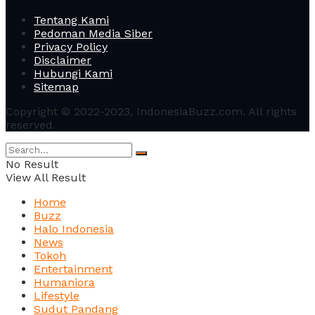
Tentang Kami
Pedoman Media Siber
Privacy Policy
Disclaimer
Hubungi Kami
Sitemap
Copyright © 2022-2023, IndonesiaBuzz.com. All rights
reserved.
No Result
View All Result
Home
Buzz
Halo Indonesia
News
Tokoh
Entertainment
Humaniora
Lifestyle
Sudut Pandang