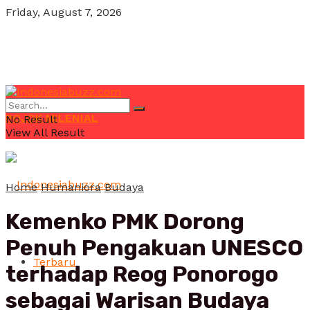
Friday, August 7, 2026
POJOK MILENIAL
No Result
View All Result
Home
Humaniora
Budaya
Kemenko PMK Dorong
Penuh Pengakuan UNESCO
Terbaru
terhadap Reog Ponorogo
sebagai Warisan Budaya