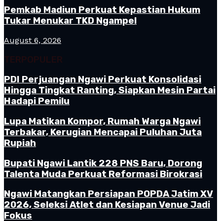
Pemkab Madiun Perkuat Kepastian Hukum
Tukar Menukar TKD Ngampel
August 6, 2026
TERPOPULER
PDI Perjuangan Ngawi Perkuat Konsolidasi
Hingga Tingkat Ranting, Siapkan Mesin Partai
Hadapi Pemilu
Lupa Matikan Kompor, Rumah Warga Ngawi
Terbakar, Kerugian Mencapai Puluhan Juta
Rupiah
Bupati Ngawi Lantik 228 PNS Baru, Dorong
Talenta Muda Perkuat Reformasi Birokrasi
Ngawi Matangkan Persiapan POPDA Jatim XV
2026, Seleksi Atlet dan Kesiapan Venue Jadi
Fokus