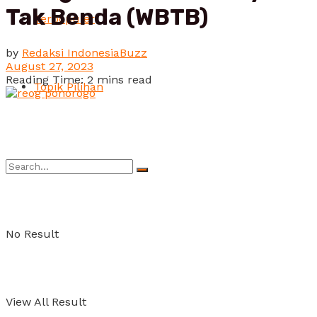
Tak Benda (WBTB)
Terpopuler
by
Redaksi IndonesiaBuzz
August 27, 2023
Reading Time: 2 mins read
Topik Pilihan
No Result
View All Result