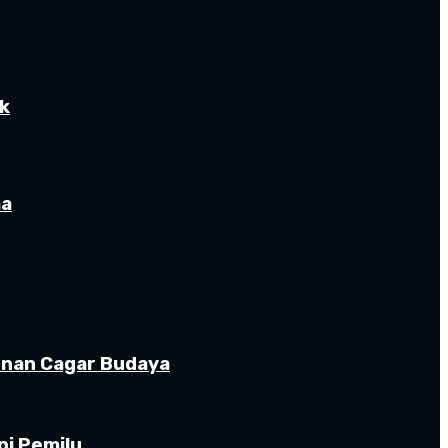
ik
ma
gunan Cagar Budaya
pi Pemilu