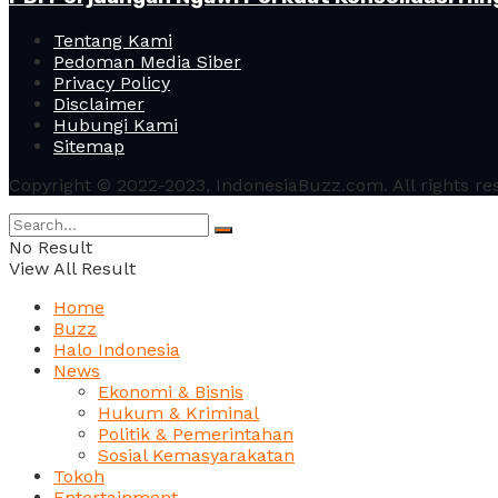
Tentang Kami
Pedoman Media Siber
Privacy Policy
Disclaimer
Hubungi Kami
Sitemap
Copyright © 2022-2023, IndonesiaBuzz.com. All rights re
No Result
View All Result
Home
Buzz
Halo Indonesia
News
Ekonomi & Bisnis
Hukum & Kriminal
Politik & Pemerintahan
Sosial Kemasyarakatan
Tokoh
Entertainment