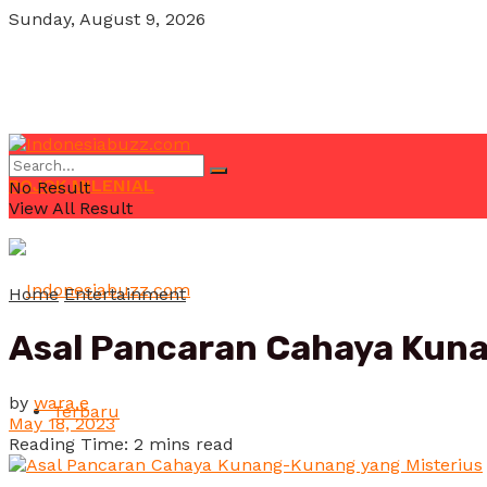
Sunday, August 9, 2026
POJOK MILENIAL
No Result
View All Result
Home
Entertainment
Asal Pancaran Cahaya Kuna
by
wara.e
Terbaru
May 18, 2023
Reading Time: 2 mins read