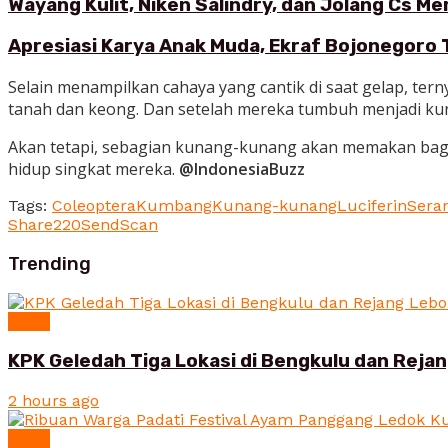
Wayang Kulit, Niken Salindry, dan Jolang Cs M
Apresiasi Karya Anak Muda, Ekraf Bojonegoro 
Selain menampilkan cahaya yang cantik di saat gelap, te
tanah dan keong. Dan setelah mereka tumbuh menjadi ku
Akan tetapi, sebagian kunang-kunang akan memakan bagia
hidup singkat mereka.
@IndonesiaBuzz
Tags:
Coleoptera
Kumbang
Kunang-kunang
Luciferin
Sera
Share
220
Send
Scan
Trending
News
KPK Geledah Tiga Lokasi di Bengkulu dan Reja
2 hours ago
News