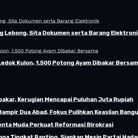
ng Lebong, Sita Dokumen serta Barang Elektron
Ledok Kulon, 1.500 Potong Ayam Dibakar Bersa
akar, Kerugian Mencapai Puluhan Juta Rupiah
Hampir Dua Abad, Fokus Pulihkan Keaslian Ban
enta Muda Perkuat Reformasi Birokrasi
gga Tingkat Ranting, Siapkan Mesin Partai Hada