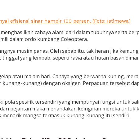
 efisiensi sinar hampir 100 persen. (Foto: Istimewa)
ghasilkan cahaya alami dari dalam tubuhnya serta berper
mili dalam ordo kumbang Coleoptera.
nya musim panas. Oleh sebab itu, tak heran jika kemungki
 tinggal yang lembab, seperti rawa atau hutan basah dima
gelap atau malam hari. Cahaya yang berwarna kuning, mera
/ekor kunang-kunang) dengan oksigen. Perpaduan tersebut d
pola spesifik tersendiri yang mempunyai fungsi untuk sali
n dari pejantan maka menandakan keinginan mereka untuk k
 menarik mangsa termasuk kunang-kunang itu sendiri.