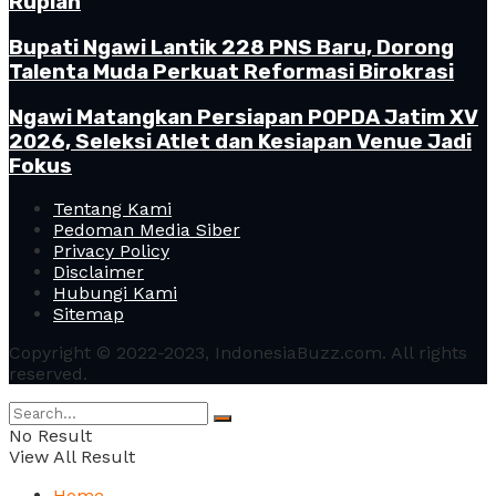
Rupiah
Bupati Ngawi Lantik 228 PNS Baru, Dorong
Talenta Muda Perkuat Reformasi Birokrasi
Ngawi Matangkan Persiapan POPDA Jatim XV
2026, Seleksi Atlet dan Kesiapan Venue Jadi
Fokus
Tentang Kami
Pedoman Media Siber
Privacy Policy
Disclaimer
Hubungi Kami
Sitemap
Copyright © 2022-2023, IndonesiaBuzz.com. All rights
reserved.
No Result
View All Result
Home