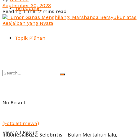
September 30, 2023
Terpopuler
Reading Time: 2 mins read
Topik Pilihan
No Result
(Foto:Istimewa)
View All Result
IndonesiaBuzz: Selebritis –
Bulan Mei tahun lalu,