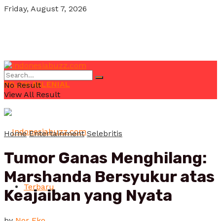
Friday, August 7, 2026
POJOK MILENIAL
No Result
View All Result
Home
Entertainment
Selebritis
Tumor Ganas Menghilang:
Marshanda Bersyukur atas
Terbaru
Keajaiban yang Nyata
by
Nor Eko