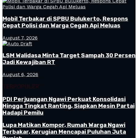
Mobil Terbakar di SPBU Bulukerto, Respons
Cepat Polisi dan Warga Cegah Api Meluas
August 7, 2026
LSM Walidasa Minta Target Sampah 30 Persen
Jadi Kewajiban RT
August 6, 2026
TERPOPULER
PDI Perjuangan Ngawi Perkuat Konsolidasi
Hingga Tingkat Ranting, Siapkan Mesin Partai
Hadapi Pemilu
Lupa Matikan Kompor, Rumah Warga Ngawi
Terbakar, Kerugian Mencapai Puluhan Juta