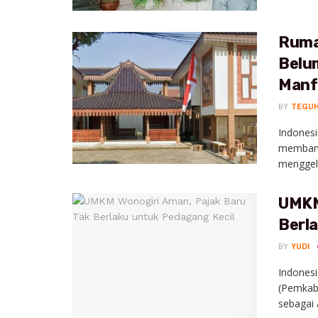
Ruma
Belu
Manf
BY
TEGU
Indones
membang
menggelo
UMKM
Berl
BY
YUDI
Indonesi
(Pemkab)
sebagai 