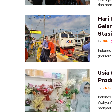
dan men
Hari 
Gelar
Stas
BY
ARN
Indonesi
(Persero
Usia 
Prod
BY
DIMAS
Indonesi
Wahyu Wi
menjadi .