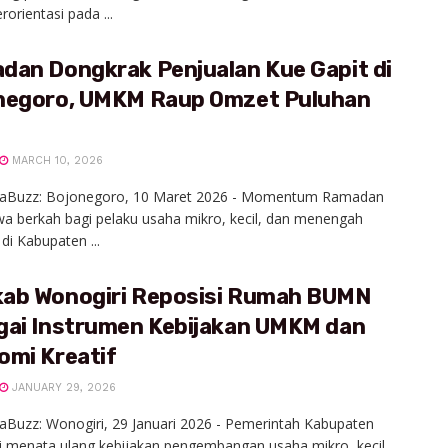
rorientasi pada ...
dan Dongkrak Penjualan Kue Gapit di
negoro, UMKM Raup Omzet Puluhan
MARCH 10, 2026
iaBuzz: Bojonegoro, 10 Maret 2026 - Momentum Ramadan
 berkah bagi pelaku usaha mikro, kecil, dan menengah
i Kabupaten ...
ab Wonogiri Reposisi Rumah BUMN
gai Instrumen Kebijakan UMKM dan
omi Kreatif
JANUARY 29, 2026
aBuzz: Wonogiri, 29 Januari 2026 - Pemerintah Kabupaten
 menata ulang kebijakan pengembangan usaha mikro, kecil,