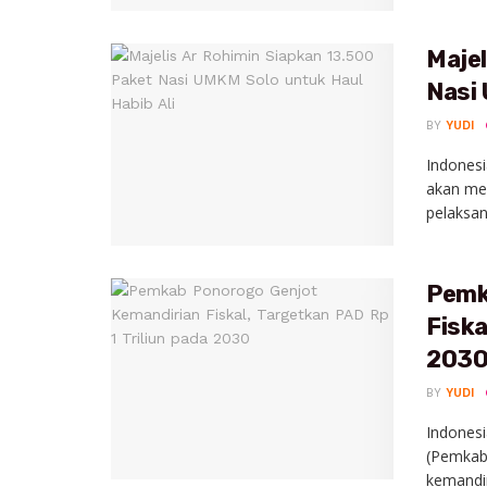
Majel
Nasi 
BY
YUDI
Indonesi
akan mem
pelaksan
Pemk
Fiska
203
BY
YUDI
Indones
(Pemkab
kemandir