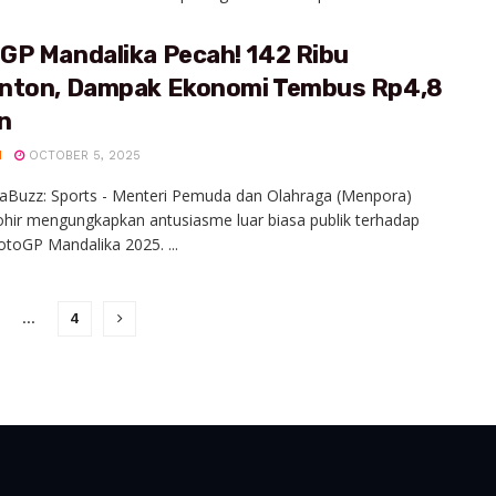
GP Mandalika Pecah! 142 Ribu
nton, Dampak Ekonomi Tembus Rp4,8
un
H
OCTOBER 5, 2025
iaBuzz: Sports - Menteri Pemuda dan Olahraga (Menpora)
ohir mengungkapkan antusiasme luar biasa publik terhadap
toGP Mandalika 2025. ...
…
4