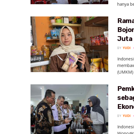
hanya be
Rama
Bojo
Juta
BY
YUDI
Indones
membawa
(UMKM) d
Pemk
seba
Ekon
BY
YUDI
Indonesi
Wonogiri