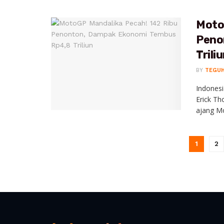
Moto
Peno
Trili
BY
TEGU
Indones
Erick Th
ajang Mo
1
2