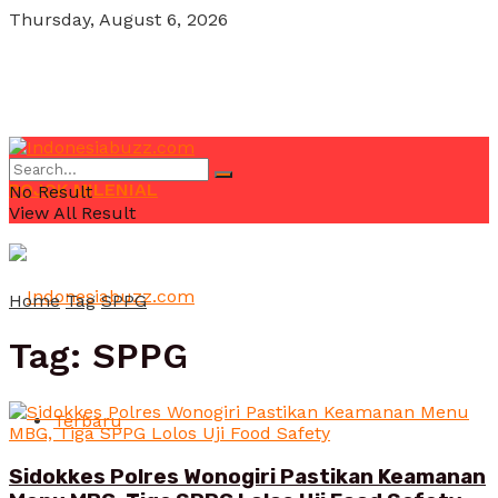
Thursday, August 6, 2026
POJOK MILENIAL
No Result
View All Result
Home
Tag
SPPG
Tag:
SPPG
Terbaru
Sidokkes Polres Wonogiri Pastikan Keamanan