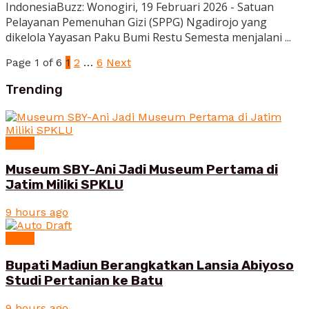
IndonesiaBuzz: Wonogiri, 19 Februari 2026 - Satuan
Pelayanan Pemenuhan Gizi (SPPG) Ngadirojo yang
dikelola Yayasan Paku Bumi Restu Semesta menjalani ...
Page 1 of 6
1
2
…
6
Next
Trending
News
Museum SBY-Ani Jadi Museum Pertama di
Jatim Miliki SPKLU
9 hours ago
News
Bupati Madiun Berangkatkan Lansia Abiyoso
Studi Pertanian ke Batu
9 hours ago