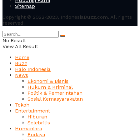
Hubungi Kami
Sitemap
Copyright © 2022-2023, IndonesiaBuzz.com. All rights
reserved.
No Result
View All Result
Home
Buzz
Halo Indonesia
News
Ekonomi & Bisnis
Hukum & Kriminal
Politik & Pemerintahan
Sosial Kemasyarakatan
Tokoh
Entertainment
Hiburan
Selebritis
Humaniora
Budaya