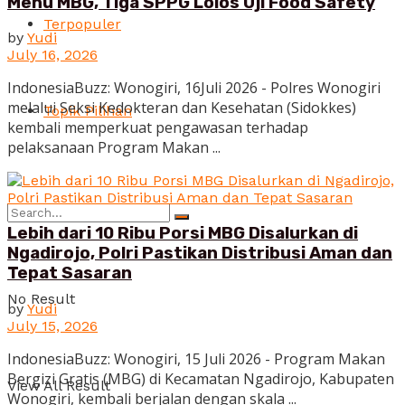
Menu MBG, Tiga SPPG Lolos Uji Food Safety
Terpopuler
by
Yudi
July 16, 2026
IndonesiaBuzz: Wonogiri, 16Juli 2026 - Polres Wonogiri
melalui Seksi Kedokteran dan Kesehatan (Sidokkes)
Topik Pilihan
kembali memperkuat pengawasan terhadap
pelaksanaan Program Makan ...
Lebih dari 10 Ribu Porsi MBG Disalurkan di
Ngadirojo, Polri Pastikan Distribusi Aman dan
Tepat Sasaran
No Result
by
Yudi
July 15, 2026
IndonesiaBuzz: Wonogiri, 15 Juli 2026 - Program Makan
Bergizi Gratis (MBG) di Kecamatan Ngadirojo, Kabupaten
View All Result
Wonogiri, kembali berjalan dengan skala ...