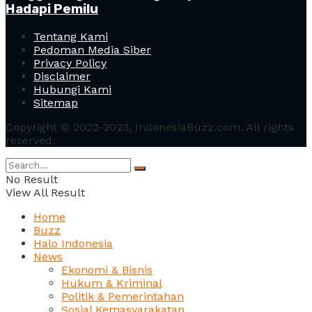
Hadapi Pemilu
Tentang Kami
Pedoman Media Siber
Privacy Policy
Disclaimer
Hubungi Kami
Sitemap
Copyright © 2022-2023, IndonesiaBuzz.com. All rights
reserved.
No Result
View All Result
Home
Buzz
Halo Indonesia
News
Ekonomi & Bisnis
Hukum & Kriminal
Politik & Pemerintahan
Sosial Kemasyarakatan