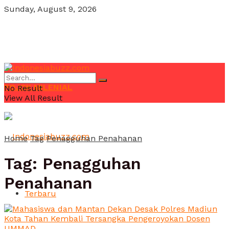
Sunday, August 9, 2026
POJOK MILENIAL
No Result
View All Result
Home
Tag
Penagguhan Penahanan
Tag:
Penagguhan
Penahanan
Terbaru