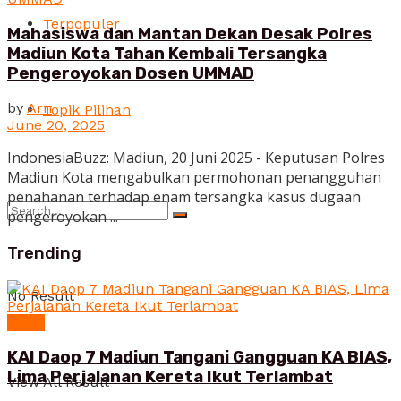
Terpopuler
Mahasiswa dan Mantan Dekan Desak Polres
Madiun Kota Tahan Kembali Tersangka
Pengeroyokan Dosen UMMAD
by
Arn
Topik Pilihan
June 20, 2025
IndonesiaBuzz: Madiun, 20 Juni 2025 - Keputusan Polres
Madiun Kota mengabulkan permohonan penangguhan
penahanan terhadap enam tersangka kasus dugaan
pengeroyokan ...
Trending
No Result
News
KAI Daop 7 Madiun Tangani Gangguan KA BIAS,
Lima Perjalanan Kereta Ikut Terlambat
View All Result