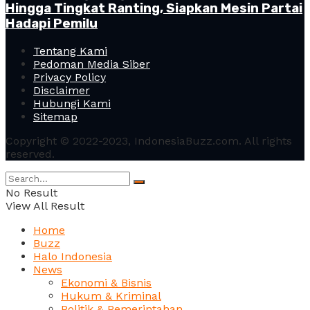
Hingga Tingkat Ranting, Siapkan Mesin Partai
Hadapi Pemilu
Tentang Kami
Pedoman Media Siber
Privacy Policy
Disclaimer
Hubungi Kami
Sitemap
Copyright © 2022-2023, IndonesiaBuzz.com. All rights
reserved.
No Result
View All Result
Home
Buzz
Halo Indonesia
News
Ekonomi & Bisnis
Hukum & Kriminal
Politik & Pemerintahan