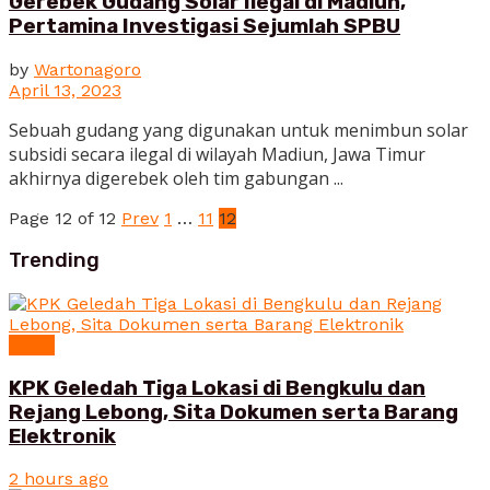
Gerebek Gudang Solar Ilegal di Madiun,
Pertamina Investigasi Sejumlah SPBU
by
Wartonagoro
April 13, 2023
Sebuah gudang yang digunakan untuk menimbun solar
subsidi secara ilegal di wilayah Madiun, Jawa Timur
akhirnya digerebek oleh tim gabungan ...
Page 12 of 12
Prev
1
…
11
12
Trending
News
KPK Geledah Tiga Lokasi di Bengkulu dan
Rejang Lebong, Sita Dokumen serta Barang
Elektronik
2 hours ago