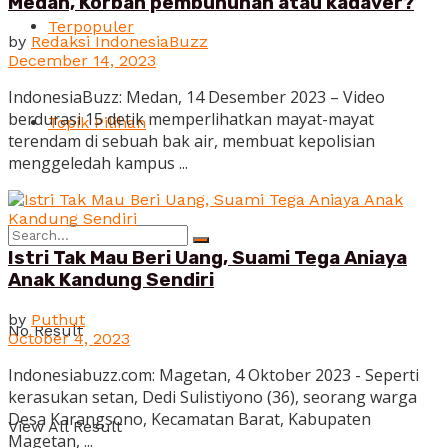
Medan, Korban pembunuhan atau kadaver?
Terpopuler
by
Redaksi IndonesiaBuzz
December 14, 2023
IndonesiaBuzz: Medan, 14 Desember 2023 – Video
berdurasi 15 detik memperlihatkan mayat-mayat
Topik Pilihan
terendam di sebuah bak air, membuat kepolisian
menggeledah kampus ...
Istri Tak Mau Beri Uang, Suami Tega Aniaya
Anak Kandung Sendiri
by
Puthut
No Result
October 4, 2023
Indonesiabuzz.com: Magetan, 4 Oktober 2023 - Seperti
kerasukan setan, Dedi Sulistiyono (36), seorang warga
Desa Karangsono, Kecamatan Barat, Kabupaten
View All Result
Magetan, ...