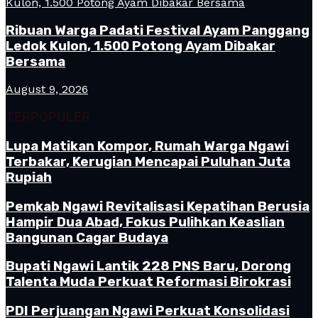
Ribuan Warga Padati Festival Ayam Panggang
Ledok Kulon, 1.500 Potong Ayam Dibakar
Bersama
August 9, 2026
TERPOPULER
Lupa Matikan Kompor, Rumah Warga Ngawi
Terbakar, Kerugian Mencapai Puluhan Juta
Rupiah
Pemkab Ngawi Revitalisasi Kepatihan Berusia
Hampir Dua Abad, Fokus Pulihkan Keaslian
Bangunan Cagar Budaya
Bupati Ngawi Lantik 228 PNS Baru, Dorong
Talenta Muda Perkuat Reformasi Birokrasi
PDI Perjuangan Ngawi Perkuat Konsolidasi