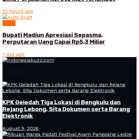
22 hours ago
News
Bupati Madiun Apresiasi Sepasma,
Perputaran Uang Capai Rp5,3 Miliar
1 day ago
TERBARU
KPK Geledah Tiga Lokasi di Bengkulu dan
Rejang Lebong, Sita Dokumen serta Barang
Elektronik
August 9, 2026