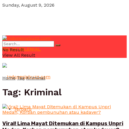
Sunday, August 9, 2026
POJOK MILENIAL
No Result
View All Result
Home
Tag
Kriminal
Tag:
Kriminal
Terbaru
Viral! Lima Mayat Ditemukan di Kampus Unpri