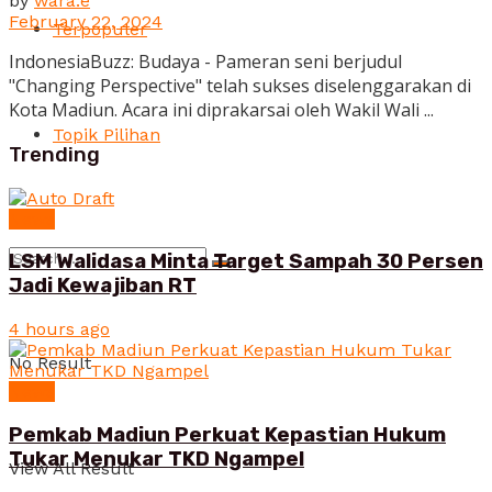
by
wara.e
February 22, 2024
Terpopuler
IndonesiaBuzz: Budaya - Pameran seni berjudul
"Changing Perspective" telah sukses diselenggarakan di
Kota Madiun. Acara ini diprakarsai oleh Wakil Wali ...
Topik Pilihan
Trending
News
LSM Walidasa Minta Target Sampah 30 Persen
Jadi Kewajiban RT
4 hours ago
No Result
News
Pemkab Madiun Perkuat Kepastian Hukum
Tukar Menukar TKD Ngampel
View All Result