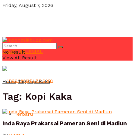
Friday, August 7, 2026
POJOK MILENIAL
No Result
View All Result
Home
Tag
Kopi Kaka
Tag:
Kopi Kaka
Terbaru
Inda Raya Prakarsai Pameran Seni di Madiun