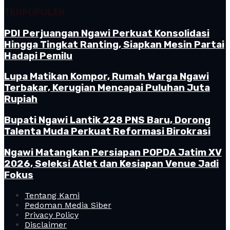
TERPOPULER
PDI Perjuangan Ngawi Perkuat Konsolidasi
Hingga Tingkat Ranting, Siapkan Mesin Partai
Hadapi Pemilu
Lupa Matikan Kompor, Rumah Warga Ngawi
Terbakar, Kerugian Mencapai Puluhan Juta
Rupiah
Bupati Ngawi Lantik 228 PNS Baru, Dorong
Talenta Muda Perkuat Reformasi Birokrasi
Ngawi Matangkan Persiapan POPDA Jatim XV
2026, Seleksi Atlet dan Kesiapan Venue Jadi
Fokus
Tentang Kami
Pedoman Media Siber
Privacy Policy
Disclaimer