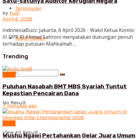
Satu-satunya Auditor Kerugian Negara
Terpopuler
by
Yudi
April 6, 2026
IndonesiaBuzz: Jakarta, 6 April 2026 - Wakil Ketua Komisi
III DPR RI Ahmad Sahroni menyatakan dukungan penuh
Topik Pilihan
terhadap putusan Mahkamah ...
Trending
News
Puluhan Nasabah BMT MBS Syariah Tuntut
Kepastian Pencairan Dana
No Result
7 minutes ago
News
View All Result
Wushu Ngawi Pertahankan Gelar Juara Umum