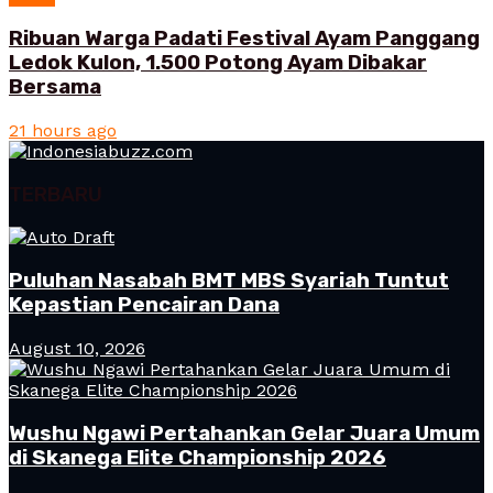
Ribuan Warga Padati Festival Ayam Panggang
Ledok Kulon, 1.500 Potong Ayam Dibakar
Bersama
21 hours ago
TERBARU
Puluhan Nasabah BMT MBS Syariah Tuntut
Kepastian Pencairan Dana
August 10, 2026
Wushu Ngawi Pertahankan Gelar Juara Umum
di Skanega Elite Championship 2026