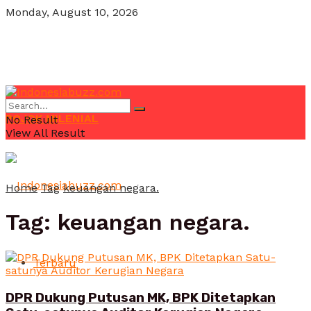
Monday, August 10, 2026
POJOK MILENIAL
No Result
View All Result
Home
Tag
keuangan negara.
Tag:
keuangan negara.
Terbaru
DPR Dukung Putusan MK, BPK Ditetapkan