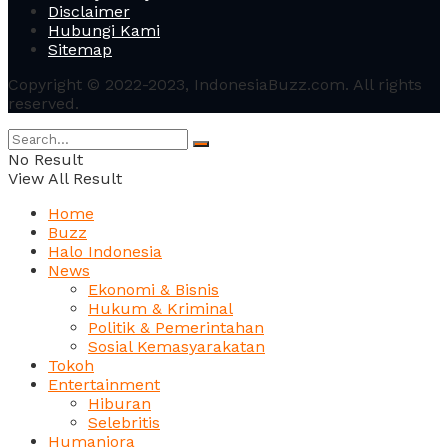
Disclaimer
Hubungi Kami
Sitemap
Copyright © 2022-2023, IndonesiaBuzz.com. All rights
reserved.
No Result
View All Result
Home
Buzz
Halo Indonesia
News
Ekonomi & Bisnis
Hukum & Kriminal
Politik & Pemerintahan
Sosial Kemasyarakatan
Tokoh
Entertainment
Hiburan
Selebritis
Humaniora