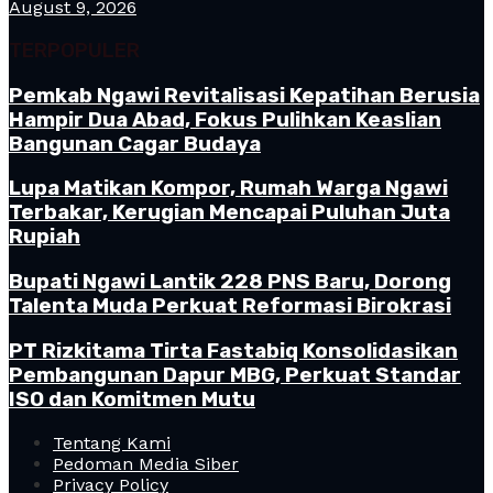
August 9, 2026
TERPOPULER
Pemkab Ngawi Revitalisasi Kepatihan Berusia
Hampir Dua Abad, Fokus Pulihkan Keaslian
Bangunan Cagar Budaya
Lupa Matikan Kompor, Rumah Warga Ngawi
Terbakar, Kerugian Mencapai Puluhan Juta
Rupiah
Bupati Ngawi Lantik 228 PNS Baru, Dorong
Talenta Muda Perkuat Reformasi Birokrasi
PT Rizkitama Tirta Fastabiq Konsolidasikan
Pembangunan Dapur MBG, Perkuat Standar
ISO dan Komitmen Mutu
Tentang Kami
Pedoman Media Siber
Privacy Policy