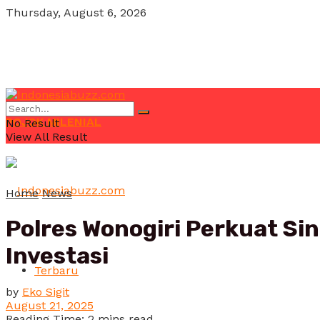
Thursday, August 6, 2026
POJOK MILENIAL
No Result
View All Result
Home
News
Polres Wonogiri Perkuat Sin
Investasi
Terbaru
by
Eko Sigit
August 21, 2025
Reading Time: 2 mins read