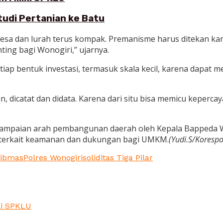
udi Pertanian ke Batu
desa dan lurah terus kompak. Premanisme harus ditekan ka
ing bagi Wonogiri,” ujarnya.
ap bentuk investasi, termasuk skala kecil, karena dapat m
un, dicatat dan didata. Karena dari situ bisa memicu keper
enyampaian arah pembangunan daerah oleh Kepala Bappeda W
ri terkait keamanan dan dukungan bagi UMKM.
(Yudi.S/Koresp
ibmas
Polres Wonogiri
soliditas Tiga Pilar