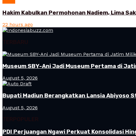
News
Hakim Kabulkan Permohonan Nadiem, Lima Saksi
22 hours ago
TERBARU
Museum SBY-Ani Jadi Museum Pertama di Jatim
August 5, 2026
Bupati Madiun Berangkatkan Lansia Abiyoso St
August 5, 2026
TERPOPULER
PDI Perjuangan Ngawi Perkuat Konsolidasi Hin