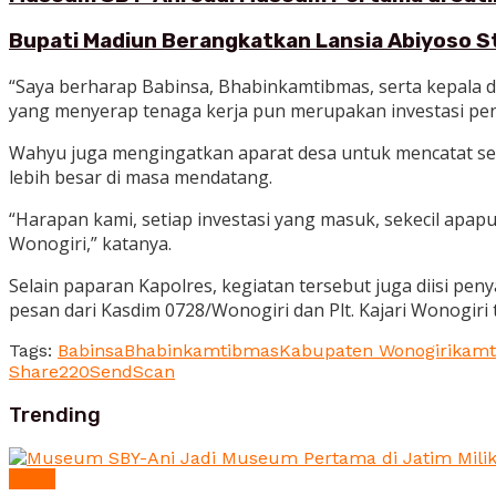
Bupati Madiun Berangkatkan Lansia Abiyoso St
“Saya berharap Babinsa, Bhabinkamtibmas, serta kepala 
yang menyerap tenaga kerja pun merupakan investasi pent
Wahyu juga mengingatkan aparat desa untuk mencatat seti
lebih besar di masa mendatang.
“Harapan kami, setiap investasi yang masuk, sekecil apap
Wonogiri,” katanya.
Selain paparan Kapolres, kegiatan tersebut juga diisi p
pesan dari Kasdim 0728/Wonogiri dan Plt. Kajari Wonogi
Tags:
Babinsa
Bhabinkamtibmas
Kabupaten Wonogiri
kamt
Share
220
Send
Scan
Trending
News