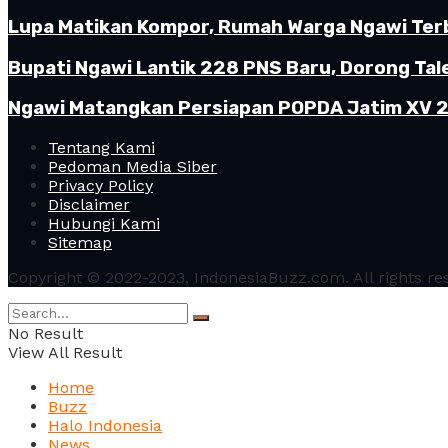
Lupa Matikan Kompor, Rumah Warga Ngawi Terb
Bupati Ngawi Lantik 228 PNS Baru, Dorong Tal
Ngawi Matangkan Persiapan POPDA Jatim XV 20
Tentang Kami
Pedoman Media Siber
Privacy Policy
Disclaimer
Hubungi Kami
Sitemap
Copyright © 2022-2023, IndonesiaBuzz.com. All rights re
No Result
View All Result
Home
Buzz
Halo Indonesia
News