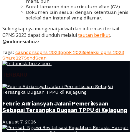
mana pun
Surat lamaran dan curriculum vitae (CV)
Dokumen lain sesuai dengan ketentuan jenis
seleksi dan instansi yang dilamar.
Selengkapnya mengenai jadwal dan informasi terkait
CPNS 2023 dapat diunduh melalui
tautan berikut
.
@indonesiabuzz
Tags:
casn
cpns
cpns 2023
pppk 2023
seleksi cpns 2023
Share
227
Send
Scan
TERBARU
Febrie Adriansyah Jalani Pemeriksaan
Sebagai Tersangka Dugaan TPPU di Kejagung
August 7, 2026