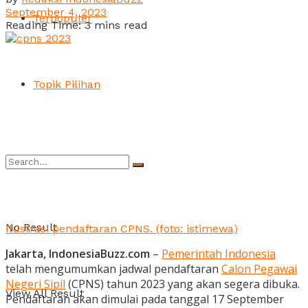
September 4, 2023
Terpopuler
Reading Time: 3 mins read
Topik Pilihan
No Result
Ilustrasi pendaftaran CPNS. (foto: istimewa)
Jakarta, IndonesiaBuzz.com
–
Pemerintah Indonesia
telah mengumumkan jadwal pendaftaran
Calon Pegawai
Negeri Sipil
(CPNS) tahun 2023 yang akan segera dibuka.
View All Result
Pendaftaran akan dimulai pada tanggal 17 September