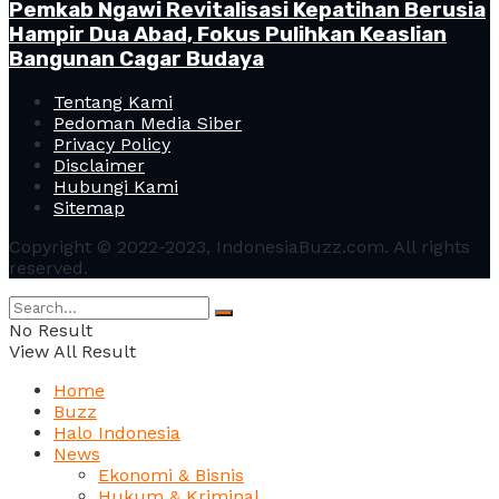
Pemkab Ngawi Revitalisasi Kepatihan Berusia
Hampir Dua Abad, Fokus Pulihkan Keaslian
Bangunan Cagar Budaya
Tentang Kami
Pedoman Media Siber
Privacy Policy
Disclaimer
Hubungi Kami
Sitemap
Copyright © 2022-2023, IndonesiaBuzz.com. All rights
reserved.
No Result
View All Result
Home
Buzz
Halo Indonesia
News
Ekonomi & Bisnis
Hukum & Kriminal