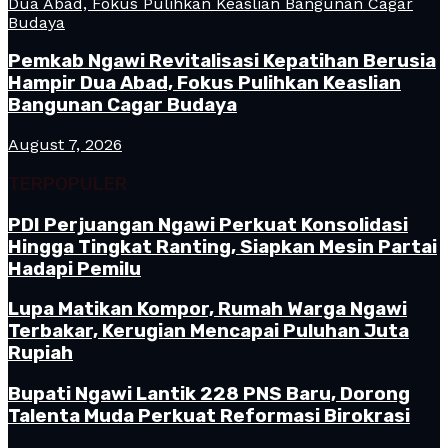
Pemkab Ngawi Revitalisasi Kepatihan Berusia
Hampir Dua Abad, Fokus Pulihkan Keaslian
Bangunan Cagar Budaya
August 7, 2026
TERPOPULER
PDI Perjuangan Ngawi Perkuat Konsolidasi
Hingga Tingkat Ranting, Siapkan Mesin Partai
Hadapi Pemilu
Lupa Matikan Kompor, Rumah Warga Ngawi
Terbakar, Kerugian Mencapai Puluhan Juta
Rupiah
Bupati Ngawi Lantik 228 PNS Baru, Dorong
Talenta Muda Perkuat Reformasi Birokrasi