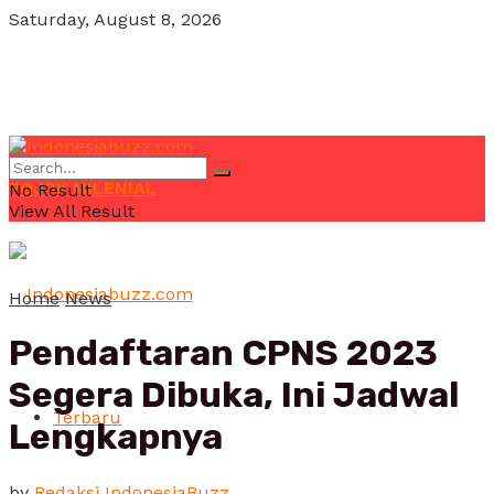
Saturday, August 8, 2026
POJOK MILENIAL
No Result
View All Result
Home
News
Pendaftaran CPNS 2023
Segera Dibuka, Ini Jadwal
Terbaru
Lengkapnya
by
Redaksi IndonesiaBuzz