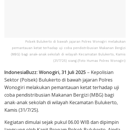
Polsek Bulukerto di bawah jajaran Polres Wonogiri melakukan
pemantauan ketat terhadap uji coba pendistribusian Makanan Bergizi
(MBG) bagi anak-anak sekolah di wilayah Kecamatan Bulukerto, Kamis
(31/7/25) siang.(Foto Humas Polres Wonogiri)
IndonesiaBuzz:
Wonogiri, 31 Juli 2025
– Kepolisian
Sektor (Polsek) Bulukerto di bawah jajaran Polres
Wonogiri melakukan pemantauan ketat terhadap uji
coba pendistribusian Makanan Bergizi (MBG) bagi
anak-anak sekolah di wilayah Kecamatan Bulukerto,
Kamis (31/7/25).
Kegiatan dimulai sejak pukul 06.00 WIB dan dipimpin
langsung oleh Kanit Propam Polsek Bulukerto, Aipda