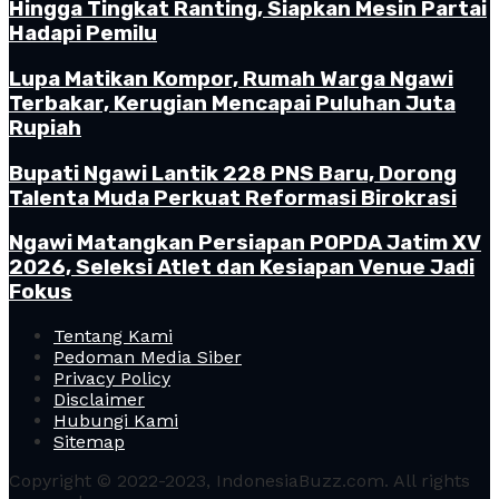
Hingga Tingkat Ranting, Siapkan Mesin Partai
Hadapi Pemilu
Lupa Matikan Kompor, Rumah Warga Ngawi
Terbakar, Kerugian Mencapai Puluhan Juta
Rupiah
Bupati Ngawi Lantik 228 PNS Baru, Dorong
Talenta Muda Perkuat Reformasi Birokrasi
Ngawi Matangkan Persiapan POPDA Jatim XV
2026, Seleksi Atlet dan Kesiapan Venue Jadi
Fokus
Tentang Kami
Pedoman Media Siber
Privacy Policy
Disclaimer
Hubungi Kami
Sitemap
Copyright © 2022-2023, IndonesiaBuzz.com. All rights