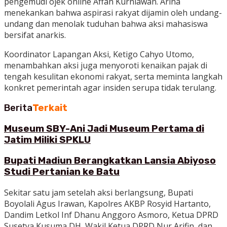
pengemudi ojek online Affan Kurniawan. Arina
menekankan bahwa aspirasi rakyat dijamin oleh undang-
undang dan menolak tuduhan bahwa aksi mahasiswa
bersifat anarkis.
Koordinator Lapangan Aksi, Ketigo Cahyo Utomo,
menambahkan aksi juga menyoroti kenaikan pajak di
tengah kesulitan ekonomi rakyat, serta meminta langkah
konkret pemerintah agar insiden serupa tidak terulang.
Berita
Terkait
Museum SBY-Ani Jadi Museum Pertama di
Jatim Miliki SPKLU
Bupati Madiun Berangkatkan Lansia Abiyoso
Studi Pertanian ke Batu
Sekitar satu jam setelah aksi berlangsung, Bupati
Boyolali Agus Irawan, Kapolres AKBP Rosyid Hartanto,
Dandim Letkol Inf Dhanu Anggoro Asmoro, Ketua DPRD
Susetya Kusuma DH, Wakil Ketua DPRD Nur Arifin, dan