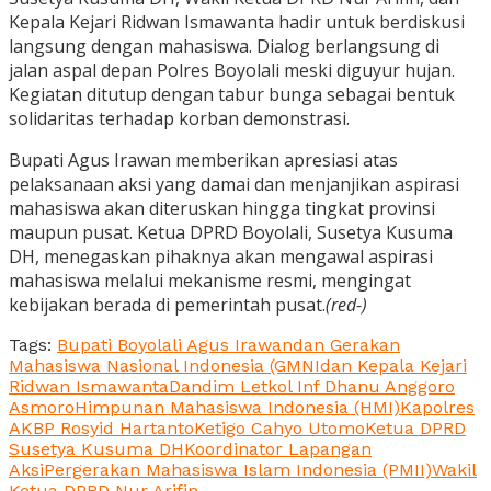
Kepala Kejari Ridwan Ismawanta hadir untuk berdiskusi
langsung dengan mahasiswa. Dialog berlangsung di
jalan aspal depan Polres Boyolali meski diguyur hujan.
Kegiatan ditutup dengan tabur bunga sebagai bentuk
solidaritas terhadap korban demonstrasi.
Bupati Agus Irawan memberikan apresiasi atas
pelaksanaan aksi yang damai dan menjanjikan aspirasi
mahasiswa akan diteruskan hingga tingkat provinsi
maupun pusat. Ketua DPRD Boyolali, Susetya Kusuma
DH, menegaskan pihaknya akan mengawal aspirasi
mahasiswa melalui mekanisme resmi, mengingat
kebijakan berada di pemerintah pusat.
(red-)
Tags:
Bupati Boyolali Agus Irawan
dan Gerakan
Mahasiswa Nasional Indonesia (GMNI
dan Kepala Kejari
Ridwan Ismawanta
Dandim Letkol Inf Dhanu Anggoro
Asmoro
Himpunan Mahasiswa Indonesia (HMI)
Kapolres
AKBP Rosyid Hartanto
Ketigo Cahyo Utomo
Ketua DPRD
Susetya Kusuma DH
Koordinator Lapangan
Aksi
Pergerakan Mahasiswa Islam Indonesia (PMII)
Wakil
Ketua DPRD Nur Arifin