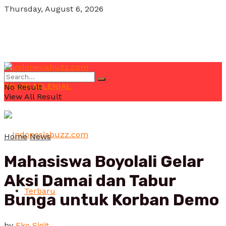
Thursday, August 6, 2026
POJOK MILENIAL
No Result
View All Result
Home
News
Mahasiswa Boyolali Gelar
Aksi Damai dan Tabur
Terbaru
Bunga untuk Korban Demo
by
Eko Sigit