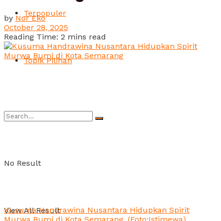
Terpopuler
by
Nor Eko
October 28, 2025
Reading Time: 2 mins read
Topik Pilihan
No Result
Kusuma Handrawina Nusantara Hidupkan Spirit
View All Result
Murwa Bumi di Kota Semarang. (Foto:Istimewa)