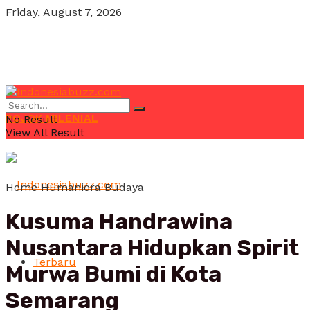
Friday, August 7, 2026
POJOK MILENIAL
No Result
View All Result
Home
Humaniora
Budaya
Kusuma Handrawina
Nusantara Hidupkan Spirit
Terbaru
Murwa Bumi di Kota
Semarang