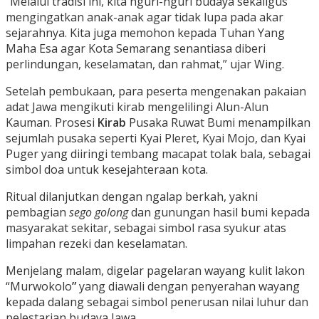
“Melalui tradisi ini, kita nguri-nguri budaya sekaligus
mengingatkan anak-anak agar tidak lupa pada akar
sejarahnya. Kita juga memohon kepada Tuhan Yang
Maha Esa agar Kota Semarang senantiasa diberi
perlindungan, keselamatan, dan rahmat,” ujar Wing.
Setelah pembukaan, para peserta mengenakan pakaian
adat Jawa mengikuti kirab mengelilingi Alun-Alun
Kauman. Prosesi
Kirab
Pusaka Ruwat Bumi menampilkan
sejumlah pusaka seperti Kyai Pleret, Kyai Mojo, dan Kyai
Puger yang diiringi tembang macapat tolak bala, sebagai
simbol doa untuk kesejahteraan kota.
Ritual dilanjutkan dengan ngalap berkah, yakni
pembagian
sego golong
dan gunungan hasil bumi kepada
masyarakat sekitar, sebagai simbol rasa syukur atas
limpahan rezeki dan keselamatan.
Menjelang malam, digelar pagelaran wayang kulit lakon
“Murwokolo
”
yang diawali dengan penyerahan wayang
kepada dalang sebagai simbol penerusan nilai luhur dan
pelestarian budaya Jawa.