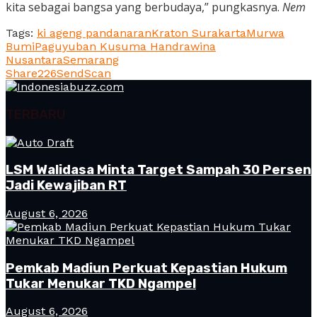
kita sebagai bangsa yang berbudaya,” pungkasnya.
Nem
Tags:
ki ageng pandanaran
Kraton Surakarta
Murwa
Bumi
Paguyuban Kusuma Handrawina
Nusantara
Semarang
Share
226
Send
Scan
TERBARU
LSM Walidasa Minta Target Sampah 30 Persen
Jadi Kewajiban RT
August 6, 2026
Pemkab Madiun Perkuat Kepastian Hukum
Tukar Menukar TKD Ngampel
August 6, 2026