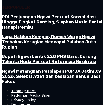
TERPOPULER
PDI Perjuangan Ngawi Perkuat Konsolidasi
Hingga Tingkat Ranting, Siapkan Mesin Partai
Hadapi Pemilu
Lupa Matikan Kompor, Rumah Warga Ngawi
Terbakar, Kerugian Mencapai Puluhan Juta
Rupiah
Bupati Ngawi Lantik 228 PNS Baru, Dorong
Talenta Muda Perkuat Reformasi Birokrasi
Ngawi Matangkan Persiapan POPDA Jatim XV
2026, Seleksi Atlet dan Kesiapan Venue Jadi
Fokus
Tentang Kami
Pedoman Media Siber
Privacy Policy
Disclaimer