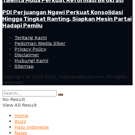
Talenta Muda Perkuat Reformasi Birokrasi
PDI Perjuangan Ngawi Perkuat Konsolidasi
Hingga Tingkat Ranting, Siapkan Mesin Partai
Hadapi Pemilu
Tentang Kami
Pedoman Media Siber
Privacy Policy
Disclaimer
Hubungi Kami
Sitemap
Copyright © 2022-2023, IndonesiaBuzz.com. All rights
reserved.
No Result
View All Result
Home
Buzz
Halo Indonesia
News