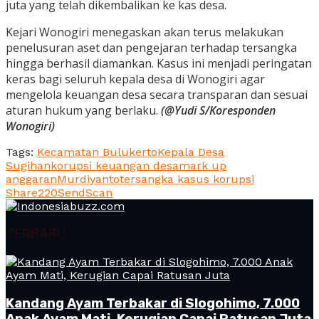
juta yang telah dikembalikan ke kas desa.
Kejari Wonogiri menegaskan akan terus melakukan
penelusuran aset dan pengejaran terhadap tersangka
hingga berhasil diamankan. Kasus ini menjadi peringatan
keras bagi seluruh kepala desa di Wonogiri agar
mengelola keuangan desa secara transparan dan sesuai
aturan hukum yang berlaku.
(@Yudi S/Koresponden
Wonogiri)
Tags:
Kecamatan Bulukerto
Kepala Desa
Sugihan
korupsi keuangan desa
mark up
anggaran
Murdiyanto
tersangka kasus korupsi
Share
220
Send
Scan
TERBARU
Kandang Ayam Terbakar di Slogohimo, 7.000
Anak Ayam Mati, Kerugian Capai Ratusan Juta