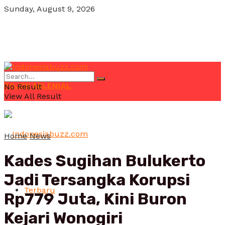
Sunday, August 9, 2026
POJOK MILENIAL
No Result
View All Result
Home
News
Kades Sugihan Bulukerto
Jadi Tersangka Korupsi
Terbaru
Rp779 Juta, Kini Buron
Kejari Wonogiri