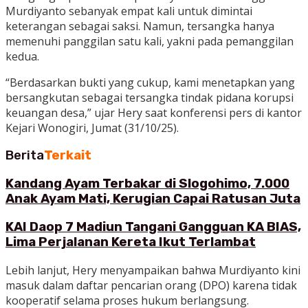
Murdiyanto sebanyak empat kali untuk dimintai
keterangan sebagai saksi. Namun, tersangka hanya
memenuhi panggilan satu kali, yakni pada pemanggilan
kedua.
“Berdasarkan bukti yang cukup, kami menetapkan yang
bersangkutan sebagai tersangka tindak pidana korupsi
keuangan desa,” ujar Hery saat konferensi pers di kantor
Kejari Wonogiri, Jumat (31/10/25).
Berita
Terkait
Kandang Ayam Terbakar di Slogohimo, 7.000
Anak Ayam Mati, Kerugian Capai Ratusan Juta
KAI Daop 7 Madiun Tangani Gangguan KA BIAS,
Lima Perjalanan Kereta Ikut Terlambat
Lebih lanjut, Hery menyampaikan bahwa Murdiyanto kini
masuk dalam daftar pencarian orang (DPO) karena tidak
kooperatif selama proses hukum berlangsung.