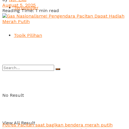
August 5, 2025
Terpopuler
Reading Time: 1 min read
Topik Pilihan
No Result
View All Result
Polres Pacitan saat bagikan bendera merah putih