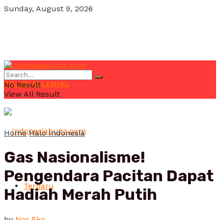
Sunday, August 9, 2026
POJOK MILENIAL
No Result
View All Result
Home
Halo Indonesia
Gas Nasionalisme!
Pengendara Pacitan Dapat
Terbaru
Hadiah Merah Putih
by
Nor Eko