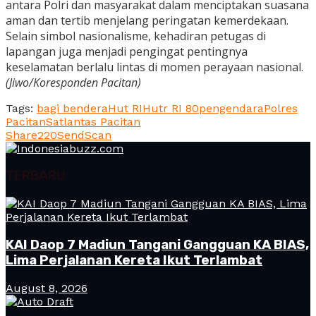
antara Polri dan masyarakat dalam menciptakan suasana
aman dan tertib menjelang peringatan kemerdekaan.
Selain simbol nasionalisme, kehadiran petugas di
lapangan juga menjadi pengingat pentingnya
keselamatan berlalu lintas di momen perayaan nasional.
(Jiwo/Koresponden Pacitan)
Tags:
bagi bendera
Hut RI
Hutr RI 80
pengendara
Polres
Pacitan
Satlantas Pacitan
Share
220
Send
Scan
TERBARU
KAI Daop 7 Madiun Tangani Gangguan KA BIAS,
Lima Perjalanan Kereta Ikut Terlambat
August 8, 2026