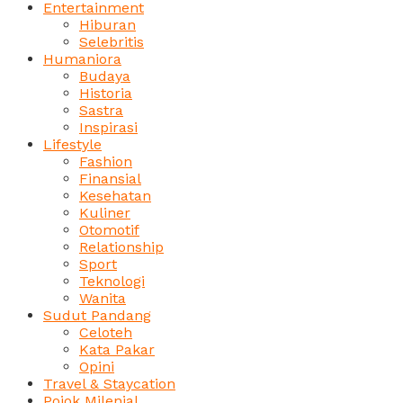
Entertainment
Hiburan
Selebritis
Humaniora
Budaya
Historia
Sastra
Inspirasi
Lifestyle
Fashion
Finansial
Kesehatan
Kuliner
Otomotif
Relationship
Sport
Teknologi
Wanita
Sudut Pandang
Celoteh
Kata Pakar
Opini
Travel & Staycation
Pojok Milenial