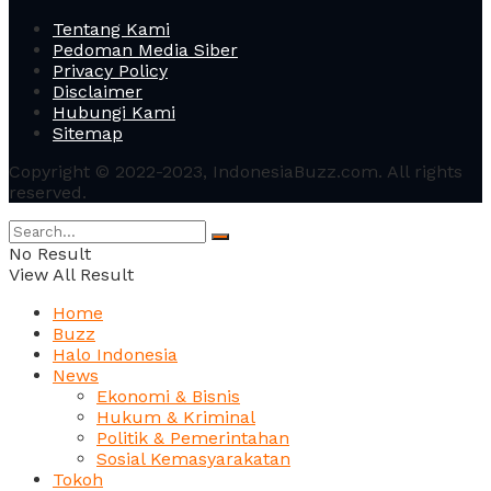
Tentang Kami
Pedoman Media Siber
Privacy Policy
Disclaimer
Hubungi Kami
Sitemap
Copyright © 2022-2023, IndonesiaBuzz.com. All rights
reserved.
No Result
View All Result
Home
Buzz
Halo Indonesia
News
Ekonomi & Bisnis
Hukum & Kriminal
Politik & Pemerintahan
Sosial Kemasyarakatan
Tokoh