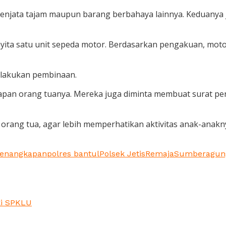
 senjata tajam maupun barang berbahaya lainnya. Keduanya
yita satu unit sepeda motor. Berdasarkan pengakuan, moto
dilakukan pembinaan.
pan orang tuanya. Mereka juga diminta membuat surat perny
orang tua, agar lebih memperhatikan aktivitas anak-anakn
enangkapan
polres bantul
Polsek Jetis
Remaja
Sumberagun