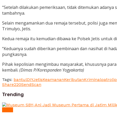
“Setelah dilakukan pemeriksaan, tidak ditemukan adanya
tambahnya.
Selain mengamankan dua remaja tersebut, polisi juga men
Trimulyo, Jetis.
Kedua remaja itu kemudian dibawa ke Polsek Jetis untuk 
“Keduanya sudah diberikan pembinaan dan nasihat di hada
pungkasnya.
Pihak kepolisian mengimbau masyarakat, khususnya para 
kembali.
(Dimas P/Koresponden Yogyakarta)
Tags:
bantul
DIY
Jetis
Keamanan
Keributan
Kriminal
patroli
p
Share
220
Send
Scan
Trending
News