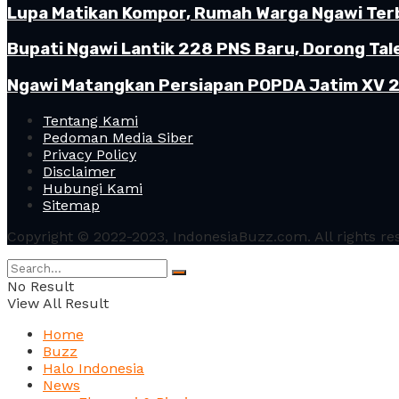
Lupa Matikan Kompor, Rumah Warga Ngawi Terb
Bupati Ngawi Lantik 228 PNS Baru, Dorong Tal
Ngawi Matangkan Persiapan POPDA Jatim XV 20
Tentang Kami
Pedoman Media Siber
Privacy Policy
Disclaimer
Hubungi Kami
Sitemap
Copyright © 2022-2023, IndonesiaBuzz.com. All rights re
No Result
View All Result
Home
Buzz
Halo Indonesia
News