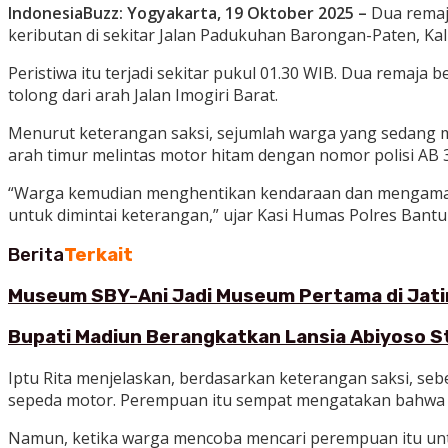
IndonesiaBuzz: Yogyakarta, 19 Oktober 2025 –
Dua remaja
keributan di sekitar Jalan Padukuhan Barongan-Paten, Ka
Peristiwa itu terjadi sekitar pukul 01.30 WIB. Dua remaja
tolong dari arah Jalan Imogiri Barat.
Menurut keterangan saksi, sejumlah warga yang sedang me
arah timur melintas motor hitam dengan nomor polisi AB 
“Warga kemudian menghentikan kendaraan dan mengamanka
untuk dimintai keterangan,” ujar Kasi Humas Polres Bantul
Berita
Terkait
Museum SBY-Ani Jadi Museum Pertama di Jatim
Bupati Madiun Berangkatkan Lansia Abiyoso St
Iptu Rita menjelaskan, berdasarkan keterangan saksi, 
sepeda motor. Perempuan itu sempat mengatakan bahwa a
Namun, ketika warga mencoba mencari perempuan itu untuk