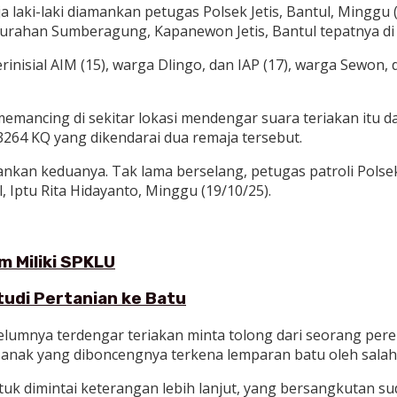
 laki-laki diamankan petugas Polsek Jetis, Bantul, Minggu
lurahan Sumberagung, Kapanewon Jetis, Bantul tepatnya di
 berinisial AIM (15), warga Dlingo, dan IAP (17), warga Sew
mancing di sekitar lokasi mendengar suara teriakan itu d
3264 KQ yang dikendarai dua remaja tersebut.
n keduanya. Tak lama berselang, petugas patroli Polsek 
, Iptu Rita Hidayanto, Minggu (19/10/25).
 Miliki SPKLU
udi Pertanian ke Batu
sebelumnya terdengar teriakan minta tolong dari seorang
nak yang diboncengnya terkena lemparan batu oleh salah 
 dimintai keterangan lebih lanjut, yang bersangkutan suda