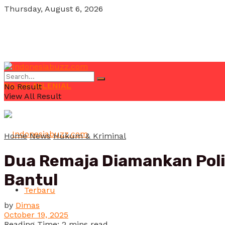
Thursday, August 6, 2026
POJOK MILENIAL
No Result
View All Result
Home
News
Hukum & Kriminal
Dua Remaja Diamankan Poli
Bantul
Terbaru
by
Dimas
October 19, 2025
Reading Time: 2 mins read