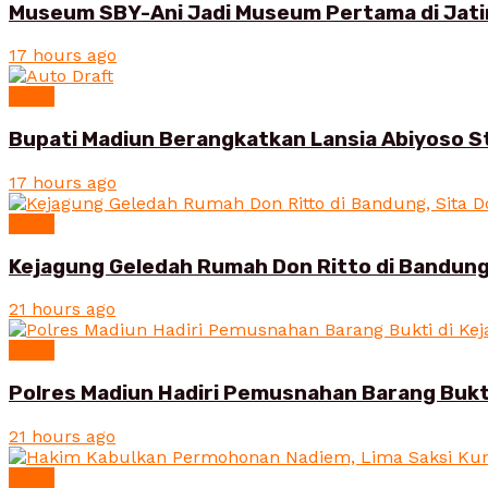
Museum SBY-Ani Jadi Museum Pertama di Jatim
17 hours ago
News
Bupati Madiun Berangkatkan Lansia Abiyoso St
17 hours ago
News
Kejagung Geledah Rumah Don Ritto di Bandung
21 hours ago
News
Polres Madiun Hadiri Pemusnahan Barang Bukt
21 hours ago
News