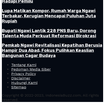
Hadapi Pemilu
Lupa Matikan Kompor, Rumah Warga Ngawi
Terbakar, Kerugian Mencapai Puluhan Juta
Rupiah
Bupati Ngawi Lantik 228 PNS Baru, Dorong
Talenta Muda Perkuat Reformasi Birokrasi
Pemkab Ngawi Revitalisasi Kepatihan Berusia
Hampir Dua Abad, Fokus Pulihkan Keaslian
Bangunan Cagar Budaya
Tentang Kami
Pedoman Media Siber
Privacy Policy
Disclaimer
Hubungi Kami
Sitemap
Copyright © 2022-2023, IndonesiaBuzz.com. All rights
reserved.