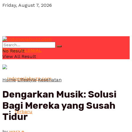
Friday, August 7, 2026
POJOK MILENIAL
No Result
View All Result
Home
Lifestyle
Kesehatan
Dengarkan Musik: Solusi
Bagi Mereka yang Susah
Terbaru
Tidur
by
wara.e