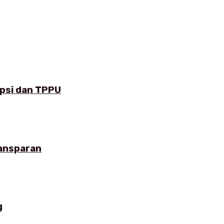
upsi dan TPPU
ransparan
g