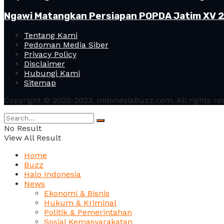
Ngawi Matangkan Persiapan POPDA Jatim XV 20
Tentang Kami
Pedoman Media Siber
Privacy Policy
Disclaimer
Hubungi Kami
Sitemap
Copyright © 2022-2023, IndonesiaBuzz.com. All rights re
No Result
View All Result
Home
Buzz
Halo Indonesia
News
Ekonomi & Bisnis
Hukum & Kriminal
Politik & Pemerintahan
Sosial Kemasyarakatan