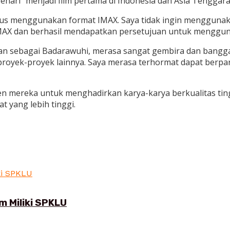
 Penari” menjadi film pertama di Indonesia dan Asia Tengg
rus menggunakan format IMAX. Saya tidak ingin menggunaka
IMAX dan berhasil mendapatkan persetujuan untuk mengguna
eran sebagai Badarawuhi, merasa sangat gembira dan bangga
oyek-proyek lainnya. Saya merasa terhormat dapat berpar
mereka untuk menghadirkan karya-karya berkualitas tinggi
t yang lebih tinggi.
 Miliki SPKLU