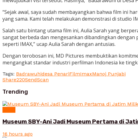
mewujudkan visi tersebut. Hasilnya, “Badarawuhi di Desa
“Sejak awal, saya sudah membayangkan bahwa film ini ha
yang sama. Kami telah melakukan demonstrasi di studio 
Salah satu bintang utama film ini, Aulia Sarah yang berp
sangat berbeda dan mengesankan dibandingkan dengan pr
seperti IMAX,” ucap Aulia Sarah dengan antusias.
Dengan terobosan ini, MD Pictures membuktikan komitmen 
mengangkat standar industri perfilman Indonesia ke tingka
Tags:
Badrawuhi
desa Penari
Film
Imax
Manoj Punjabi
Share
220
Send
Scan
Trending
News
Museum SBY-Ani Jadi Museum Pertama di Jatim
16 hours ago