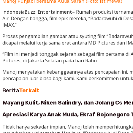
Manoj Punjabi bersama Aulia Sarah (Foto: Istimewa)
IndonesiaBuzz: Entertainment
– Rumah produksi ternama 
Air. Dengan bangga, film epik mereka, “Badarawuhi di Des
IMAX.”
Proses pengambilan gambar atau syuting film “Badarawuhi
dicapai melalui kerja sama erat antara MD Pictures dan IM
“Film ini menjadi tonggak sejarah sebagai film pertama 
Pictures, di Jakarta Selatan pada hari Rabu.
Manoj menyatakan kebanggaannya atas pencapaian ini, me
pencapaian luar biasa bagi kami. Kami berkomitmen untuk
Berita
Terkait
Wayang Kulit, Niken Salindry, dan Jolang Cs M
Apresiasi Karya Anak Muda, Ekraf Bojonegoro 
Tidak hanya sekadar impian, Manoj telah memperhitungka