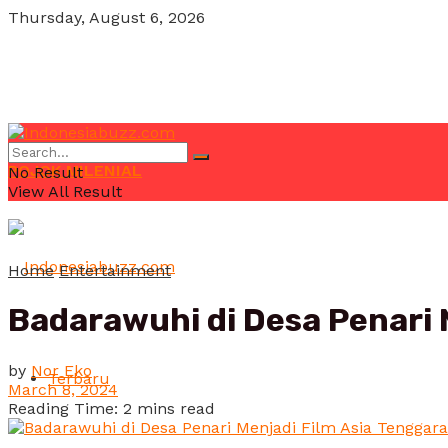
Thursday, August 6, 2026
POJOK MILENIAL
No Result
View All Result
Home
Entertainment
Badarawuhi di Desa Penari 
by
Nor Eko
Terbaru
March 8, 2024
Reading Time: 2 mins read