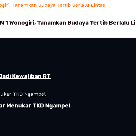
N 1 Wonogiri, Tanamkan Budaya Tertib Berlalu L
Jadi Kewajiban RT
ar Menukar TKD Ngampel