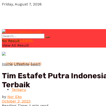
Friday, August 7, 2026
POJOK MILENIAL
No Result
View All Result
Home
Lifestyle
Sport
Tim Estafet Putra Indonesi
Terbaik
Terbaru
by
Nor Eko
October 2, 2023
Reading Time: 1 min read