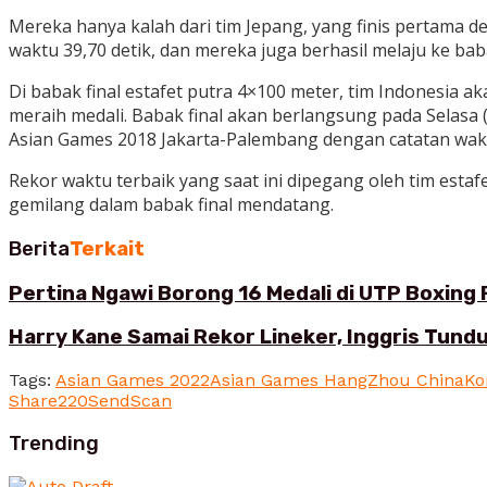
Mereka hanya kalah dari tim Jepang, yang finis pertama 
waktu 39,70 detik, dan mereka juga berhasil melaju ke bab
Di babak final estafet putra 4×100 meter, tim Indonesia 
meraih medali. Babak final akan berlangsung pada Selasa 
Asian Games 2018 Jakarta-Palembang dengan catatan waktu
Rekor waktu terbaik yang saat ini dipegang oleh tim estaf
gemilang dalam babak final mendatang.
Berita
Terkait
Pertina Ngawi Borong 16 Medali di UTP Boxing
Harry Kane Samai Rekor Lineker, Inggris Tund
Tags:
Asian Games 2022
Asian Games HangZhou China
Ko
Share
220
Send
Scan
Trending