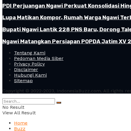
PDI Perjuangan Ngawi Perkuat Konsolidasi Hin
Lupa Matikan Kompor, Rumah Warga Ngawi Terb
Bupati Ngawi Lantik 228 PNS Baru, Dorong Tal
Ngawi Matangkan Persiapan POPDA Jatim XV 20
Tentang Kami
Pedoman Media Siber
Privacy Policy
Disclaimer
Hubungi Kami
Sitemap
Copyright © 2022-2023, IndonesiaBuzz.com. All rights re
No Result
View All Result
Home
Buzz