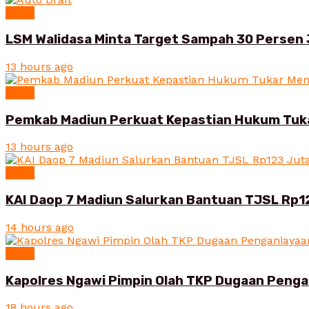
News
LSM Walidasa Minta Target Sampah 30 Persen 
13 hours ago
News
Pemkab Madiun Perkuat Kepastian Hukum Tuk
13 hours ago
News
KAI Daop 7 Madiun Salurkan Bantuan TJSL Rp1
14 hours ago
News
Kapolres Ngawi Pimpin Olah TKP Dugaan Peng
18 hours ago