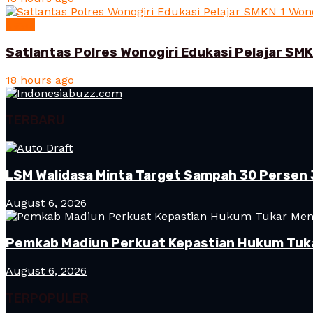
News
Satlantas Polres Wonogiri Edukasi Pelajar SMK
18 hours ago
TERBARU
LSM Walidasa Minta Target Sampah 30 Persen 
August 6, 2026
Pemkab Madiun Perkuat Kepastian Hukum Tuk
August 6, 2026
TERPOPULER