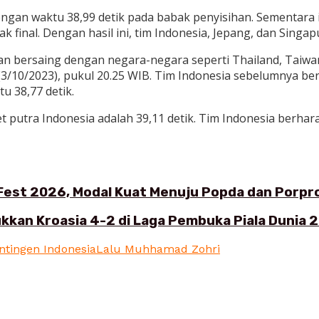
dengan waktu 38,99 detik pada babak penyisihan. Sementara
ak final. Dengan hasil ini, tim Indonesia, Jepang, dan Sing
akan bersaing dengan negara-negara seperti Thailand, Taiwa
(3/10/2023), pukul 20.25 WIB. Tim Indonesia sebelumnya be
 38,77 detik.
et putra Indonesia adalah 39,11 detik. Tim Indonesia berha
 Fest 2026, Modal Kuat Menuju Popda dan Porpr
ukkan Kroasia 4-2 di Laga Pembuka Piala Dunia 
ntingen Indonesia
Lalu Muhhamad Zohri