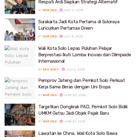
Respati Ardi Siapkan Strategi Alternatif
BY
NOR EKO
JULY 11, 2025
Surakarta Jadi Kota Pertama di Soloraya
Luncurkan Pertamax Green
BY
NOR EKO
JULY 8, 2025
Wali Kota Solo Lepas Puluhan Pelajar
Berprestasi Ikuti Lomba Inovasi dan Olimpiade
Internasional
BY
EKO SIGIT
JULY 2, 2025
Pemprov Jateng dan Pemkot Solo Perkuat
Kerja Sama Beras dengan Uni Eropa
BY
NOR EKO
JUNE 30, 2025
Targetkan Dongkrak PAD, Pemkot Solo Bidik
UMKM Gatsu Jadi Objek Pajak Baru
BY
NOR EKO
JUNE 23, 2025
Lawatan ke China, Wali Kota Solo Bawa