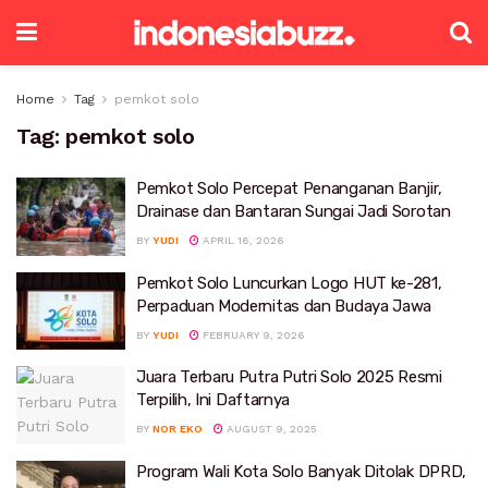
Home
Tag
pemkot solo
Tag:
pemkot solo
Pemkot Solo Percepat Penanganan Banjir,
Drainase dan Bantaran Sungai Jadi Sorotan
BY
YUDI
APRIL 16, 2026
Pemkot Solo Luncurkan Logo HUT ke-281,
Perpaduan Modernitas dan Budaya Jawa
BY
YUDI
FEBRUARY 9, 2026
Juara Terbaru Putra Putri Solo 2025 Resmi
Terpilih, Ini Daftarnya
BY
NOR EKO
AUGUST 9, 2025
Program Wali Kota Solo Banyak Ditolak DPRD,