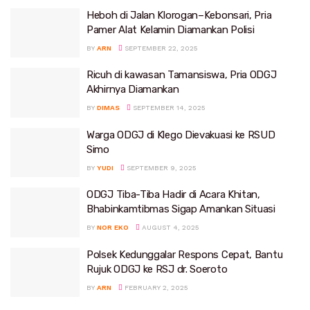
Heboh di Jalan Klorogan–Kebonsari, Pria
Pamer Alat Kelamin Diamankan Polisi
BY
ARN
SEPTEMBER 22, 2025
Ricuh di kawasan Tamansiswa, Pria ODGJ
Akhirnya Diamankan
BY
DIMAS
SEPTEMBER 14, 2025
Warga ODGJ di Klego Dievakuasi ke RSUD
Simo
BY
YUDI
SEPTEMBER 9, 2025
ODGJ Tiba-Tiba Hadir di Acara Khitan,
Bhabinkamtibmas Sigap Amankan Situasi
BY
NOR EKO
AUGUST 4, 2025
Polsek Kedunggalar Respons Cepat, Bantu
Rujuk ODGJ ke RSJ dr. Soeroto
BY
ARN
FEBRUARY 2, 2025