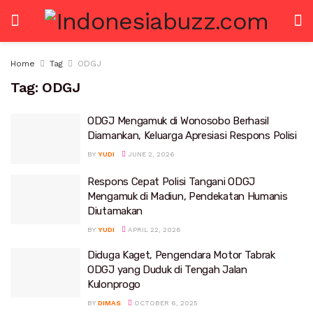
Home
Tag
ODGJ
Tag:
ODGJ
ODGJ Mengamuk di Wonosobo Berhasil
Diamankan, Keluarga Apresiasi Respons Polisi
BY
YUDI
JUNE 2, 2026
Respons Cepat Polisi Tangani ODGJ
Mengamuk di Madiun, Pendekatan Humanis
Diutamakan
BY
YUDI
APRIL 22, 2026
Diduga Kaget, Pengendara Motor Tabrak
ODGJ yang Duduk di Tengah Jalan
Kulonprogo
BY
DIMAS
OCTOBER 6, 2025