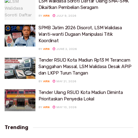
LSM Walidasa Soroti Daftar Ulang SMA-SMK
Dikaitkan Pembelian Seragam
BY
ARN
JULY 9, 2026
SPMB Jatim 2026 Disorot, LSM Walidasa
Wanti-wanti Dugaan Manipulasi Titik
Koordinat
BY
ARN
JUNE 2, 2026
Tender RSUD Kota Madiun Rp13 M Terancam
Sanggahan Massal, LSM Walidasa Desak APIP
dan LKPP Turun Tangan
BY
ARN
MAY 21, 2026
Tender Ulang RSUD Kota Madiun Diminta
Prioritaskan Penyedia Lokal
BY
ARN
MAY 10, 2026
Trending