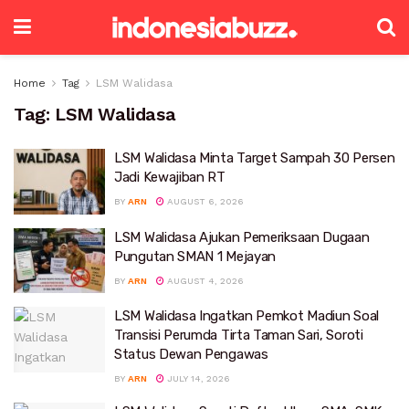
Home
Tag
LSM Walidasa
Tag:
LSM Walidasa
LSM Walidasa Minta Target Sampah 30 Persen
Jadi Kewajiban RT
BY
ARN
AUGUST 6, 2026
LSM Walidasa Ajukan Pemeriksaan Dugaan
Pungutan SMAN 1 Mejayan
BY
ARN
AUGUST 4, 2026
LSM Walidasa Ingatkan Pemkot Madiun Soal
Transisi Perumda Tirta Taman Sari, Soroti
Status Dewan Pengawas
BY
ARN
JULY 14, 2026