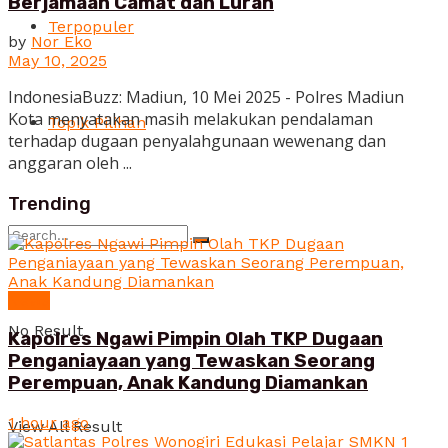
Berjamaah Camat dan Lurah
Terpopuler
by
Nor Eko
May 10, 2025
IndonesiaBuzz: Madiun, 10 Mei 2025 - Polres Madiun
Kota menyatakan masih melakukan pendalaman
Topik Pilihan
terhadap dugaan penyalahgunaan wewenang dan
anggaran oleh ...
Trending
News
No Result
Kapolres Ngawi Pimpin Olah TKP Dugaan
Penganiayaan yang Tewaskan Seorang
Perempuan, Anak Kandung Diamankan
1 hour ago
View All Result