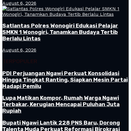
August 6, 2026
Satlantas Polres Wonogiri Edukasi Pelajar
SMKN 1 Wonogiri, Tanamkan Budaya Tertib
Berlalu Lintas
August 6, 2026
TERPOPULER
PDI Perjuangan Ngawi Perkuat Konsolidasi
Hingga Tingkat Ranting, Siapkan Mesin Partai
Hadapi Pemilu
Lupa Matikan Kompor, Rumah Warga Ngawi
Terbakar, Kerugian Mencapai Puluhan Juta
Rupiah
Bupati Ngawi Lantik 228 PNS Baru, Dorong
Talenta Muda Perkuat Reformasi Birokrasi