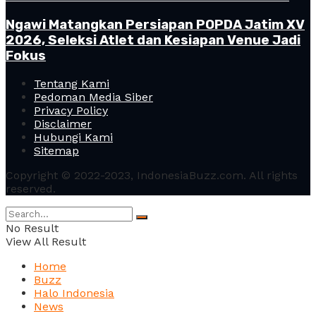
Ngawi Matangkan Persiapan POPDA Jatim XV
2026, Seleksi Atlet dan Kesiapan Venue Jadi
Fokus
Tentang Kami
Pedoman Media Siber
Privacy Policy
Disclaimer
Hubungi Kami
Sitemap
Copyright © 2022-2023, IndonesiaBuzz.com. All rights
reserved.
No Result
View All Result
Home
Buzz
Halo Indonesia
News