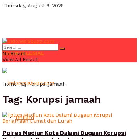
Thursday, August 6, 2026
POJOK MILENIAL
No Result
View All Result
Home
Tag
Korupsi jamaah
Tag:
Korupsi jamaah
Terbaru
Polres Madiun Kota Dalami Dugaan Korupsi