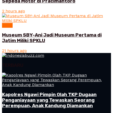
Sepeda Motor di Pracimantoro
2 hours ago
News
Museum SBY-Ani Jadi Museum Pertama di
Jatim Miliki SPKLU
21 hours ago
TERBARU
Kapolres Ngawi Pimpin Olah TKP Dugaan
Penganiayaan yang Tewaskan Seorang
Perempuan, Anak Kandung Diamankan