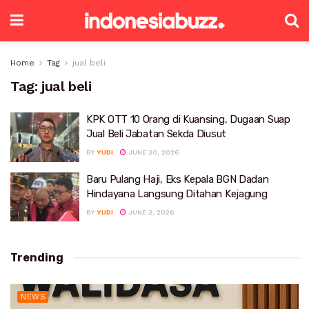
Home
Tag
jual beli
Tag:
jual beli
KPK OTT 10 Orang di Kuansing, Dugaan Suap
Jual Beli Jabatan Sekda Diusut
BY
YUDI
JUNE 30, 2026
Baru Pulang Haji, Eks Kepala BGN Dadan
Hindayana Langsung Ditahan Kejagung
BY
YUDI
JUNE 3, 2026
Trending
NEWS