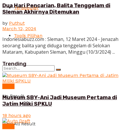
Dua Hari Pencarian, Balita Tenggelam di
Terpopuler
Sleman Akhirnya Ditemukan
by
Puthut
March 12, 2024
Topik Pilihan
Indonesiabuzz.com : Sleman, 12 Maret 2024 - Jenazah
seorang balita yang diduga tenggelam di Selokan
Mataram, Kabupaten Sleman, Minggu (10/3/2024) ...
Trending
News
No Result
Museum SBY-Ani Jadi Museum Pertama di
Jatim Miliki SPKLU
18 hours ago
View All Result
News