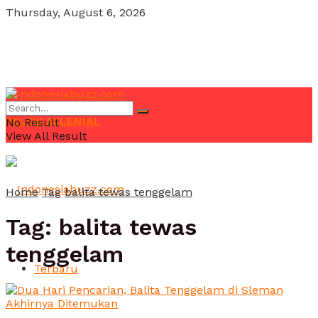
Thursday, August 6, 2026
POJOK MILENIAL
No Result
View All Result
Home
Tag
balita tewas tenggelam
Tag:
balita tewas
tenggelam
Terbaru