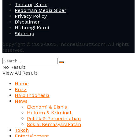
Tentang Kami
Pedoman Media Siber
Privacy Policy
Disclaimer
Hubungi Kami
Sitemap
Copyright © 2022-2023, IndonesiaBuzz.com. All rights
reserved.
No Result
View All Result
Home
Buzz
Halo Indonesia
News
Ekonomi & Bisnis
Hukum & Kriminal
Politik & Pemerintahan
Sosial Kemasyarakatan
Tokoh
Entertainment