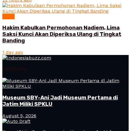
News
Hakim Kabulkan Permohonan Nadiem, Lima
Saksi Kunci Akan Diperiksa Ulang di Tingkat
Banding
1 day ago
TERBARU
Museum SBY-Ani Jadi Museum Pertama di
Jatim Miliki SPKLU
August 5, 2026