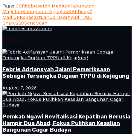
Tags:
CSR
Kabupaten Madiun
Kabupaten
Magetan
Kabupaten Nganjuk
KAI Daop7
Madiun
Kopasgat
Lanud Iswahyudi
TJSL
Share
220
Send
Scan
TERBARU
Febrie Adriansyah Jalani Pemeriksaan
Sebagai Tersangka Dugaan TPPU di Kejagung
August 7, 2026
Pemkab Ngawi Revitalisasi Kepatihan Berusia
Hampir Dua Abad, Fokus Pulihkan Keaslian
Bangunan Cagar Budaya