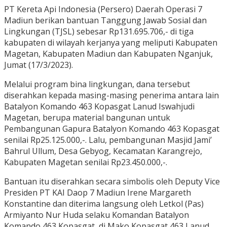
PT Kereta Api Indonesia (Persero) Daerah Operasi 7
Madiun berikan bantuan Tanggung Jawab Sosial dan
Lingkungan (TJSL) sebesar Rp131.695.706,- di tiga
kabupaten di wilayah kerjanya yang meliputi Kabupaten
Magetan, Kabupaten Madiun dan Kabupaten Nganjuk,
Jumat (17/3/2023).
Melalui program bina lingkungan, dana tersebut
diserahkan kepada masing-masing penerima antara lain
Batalyon Komando 463 Kopasgat Lanud Iswahjudi
Magetan, berupa material bangunan untuk
Pembangunan Gapura Batalyon Komando 463 Kopasgat
senilai Rp25.125.000,-. Lalu, pembangunan Masjid Jami’
Bahrul Ullum, Desa Gebyog, Kecamatan Karangrejo,
Kabupaten Magetan senilai Rp23.450.000,-.
Bantuan itu diserahkan secara simbolis oleh Deputy Vice
Presiden PT KAI Daop 7 Madiun Irene Margareth
Konstantine dan diterima langsung oleh Letkol (Pas)
Armiyanto Nur Huda selaku Komandan Batalyon
Komando 463 Kopasgat, di Mako Kopasgat 463 Lanud