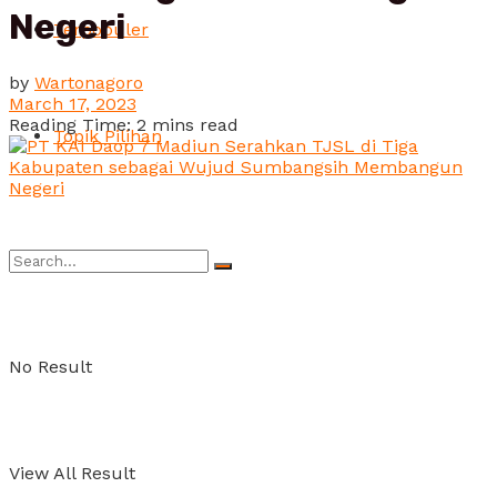
Negeri
Terpopuler
by
Wartonagoro
March 17, 2023
Reading Time: 2 mins read
Topik Pilihan
No Result
View All Result