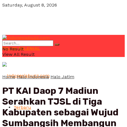
Saturday, August 8, 2026
POJOK MILENIAL
No Result
View All Result
Home
Halo Indonesia
Halo Jatim
PT KAI Daop 7 Madiun
Serahkan TJSL di Tiga
Terbaru
Kabupaten sebagai Wujud
Sumbangsih Membangun