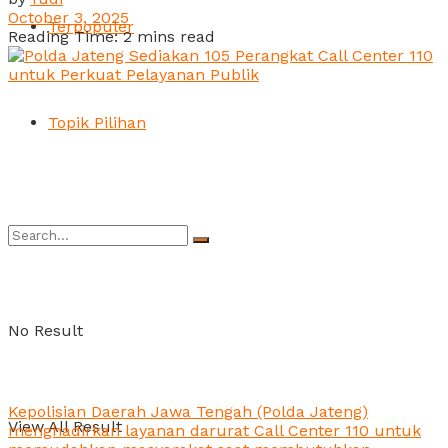
October 3, 2025
Terpopuler
Reading Time: 2 mins read
Topik Pilihan
No Result
Kepolisian Daerah Jawa Tengah (Polda Jateng)
View All Result
menghadirkan layanan darurat Call Center 110 untuk