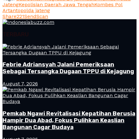
Jateng
Kepolisian Daerah Jawa Tengah
Kombes Pol
Artanto
polda jateng
Share
221
Send
Scan
TERBARU
Febrie Adriansyah Jalani Pemeriksaan
Sebagai Tersangka Dugaan TPPU di Kejagung
August 7, 2026
Pemkab Ngawi Revitalisasi Kepatihan Berusia
Hampir Dua Abad, Fokus Pulihkan Keaslian
Bangunan Cagar Budaya