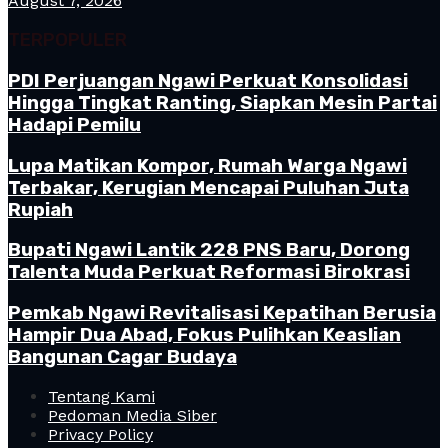
August 7, 2026
TERPOPULER
PDI Perjuangan Ngawi Perkuat Konsolidasi
Hingga Tingkat Ranting, Siapkan Mesin Partai
Hadapi Pemilu
Lupa Matikan Kompor, Rumah Warga Ngawi
Terbakar, Kerugian Mencapai Puluhan Juta
Rupiah
Bupati Ngawi Lantik 228 PNS Baru, Dorong
Talenta Muda Perkuat Reformasi Birokrasi
Pemkab Ngawi Revitalisasi Kepatihan Berusia
Hampir Dua Abad, Fokus Pulihkan Keaslian
Bangunan Cagar Budaya
Tentang Kami
Pedoman Media Siber
Privacy Policy