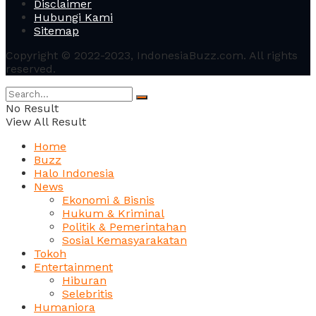
Disclaimer
Hubungi Kami
Sitemap
Copyright © 2022-2023, IndonesiaBuzz.com. All rights
reserved.
No Result
View All Result
Home
Buzz
Halo Indonesia
News
Ekonomi & Bisnis
Hukum & Kriminal
Politik & Pemerintahan
Sosial Kemasyarakatan
Tokoh
Entertainment
Hiburan
Selebritis
Humaniora