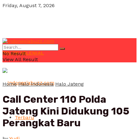
Friday, August 7, 2026
POJOK MILENIAL
No Result
View All Result
Home
Halo Indonesia
Halo Jateng
Call Center 110 Polda
Jateng Kini Didukung 105
Terbaru
Perangkat Baru
by
Yudi