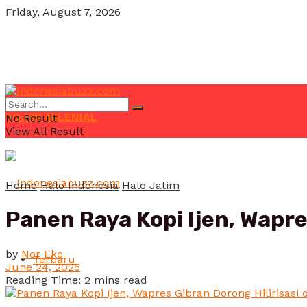
Friday, August 7, 2026
POJOK MILENIAL
No Result
View All Result
Home
Halo Indonesia
Halo Jatim
Panen Raya Kopi Ijen, Wapre
by
Nor Eko
Terbaru
June 24, 2025
Reading Time: 2 mins read