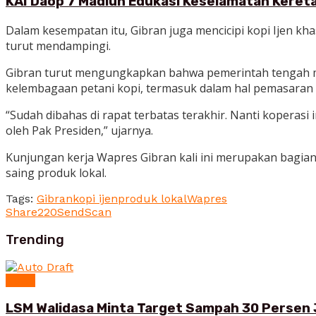
KAI Daop 7 Madiun Edukasi Keselamatan Kereta
Dalam kesempatan itu, Gibran juga mencicipi kopi Ijen k
turut mendampingi.
Gibran turut mengungkapkan bahwa pemerintah tengah 
kelembagaan petani kopi, termasuk dalam hal pemasaran
“Sudah dibahas di rapat terbatas terakhir. Nanti koperasi
oleh Pak Presiden,” ujarnya.
Kunjungan kerja Wapres Gibran kali ini merupakan bagia
saing produk lokal.
Tags:
Gibran
kopi ijen
produk lokal
Wapres
Share
220
Send
Scan
Trending
News
LSM Walidasa Minta Target Sampah 30 Persen 