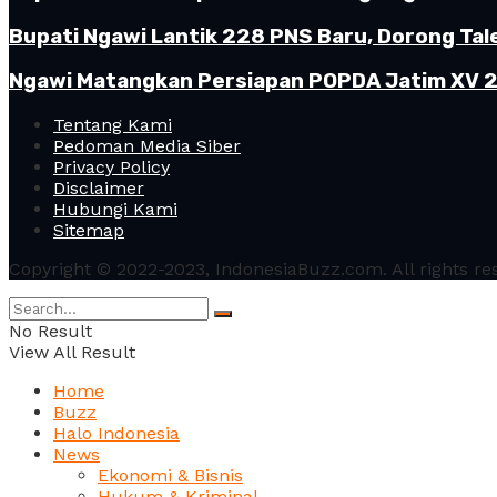
Bupati Ngawi Lantik 228 PNS Baru, Dorong Tal
Ngawi Matangkan Persiapan POPDA Jatim XV 20
Tentang Kami
Pedoman Media Siber
Privacy Policy
Disclaimer
Hubungi Kami
Sitemap
Copyright © 2022-2023, IndonesiaBuzz.com. All rights re
No Result
View All Result
Home
Buzz
Halo Indonesia
News
Ekonomi & Bisnis
Hukum & Kriminal