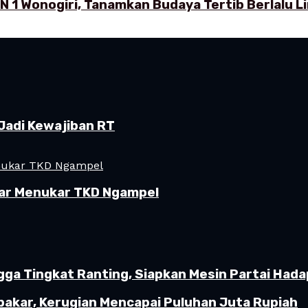
N 1 Wonogiri, Tanamkan Budaya Tertib Berlalu L
Jadi Kewajiban RT
ar Menukar TKD Ngampel
gga Tingkat Ranting, Siapkan Mesin Partai Hada
akar, Kerugian Mencapai Puluhan Juta Rupiah