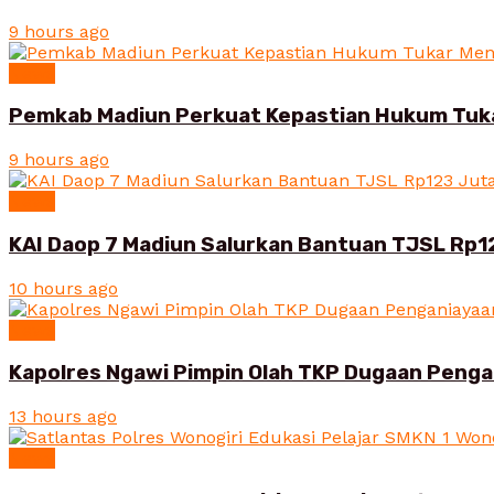
9 hours ago
News
Pemkab Madiun Perkuat Kepastian Hukum Tuk
9 hours ago
News
KAI Daop 7 Madiun Salurkan Bantuan TJSL Rp1
10 hours ago
News
Kapolres Ngawi Pimpin Olah TKP Dugaan Peng
13 hours ago
News