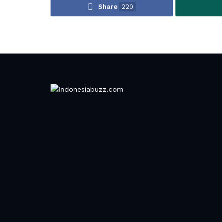
Share
220