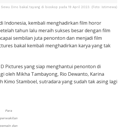
Sewu Dino bakal tayang di bioskop pada 19 April 2023. (Foto: Istimewa)
di Indonesia, kembali menghadirkan film horor
etelah tahun lalu meraih sukses besar dengan film
capai sembilan juta penonton dan menjadi film
ictures bakal kembali menghadirkan karya yang tak
 MD Pictures yang siap menghantui penonton di
angi oleh Mikha Tambayong, Rio Dewanto, Karina
leh Kimo Stamboel, sutradara yang sudah tak asing lagi
Para
perwakilan
pemain dan