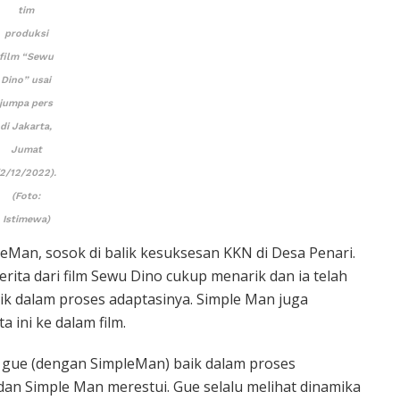
tim
produksi
film “Sewu
Dino” usai
jumpa pers
di Jakarta,
Jumat
(2/12/2022).
(Foto:
Istimewa)
mpleMan, sosok di balik kesuksesan KKN di Desa Penari.
ta dari film Sewu Dino cukup menarik dan ia telah
 dalam proses adaptasinya. Simple Man juga
 ini ke dalam film.
i gue (dengan SimpleMan) baik dalam proses
dan Simple Man merestui. Gue selalu melihat dinamika