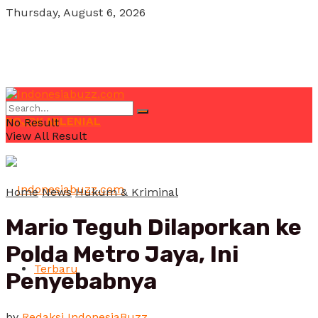
Thursday, August 6, 2026
POJOK MILENIAL
No Result
View All Result
Home
News
Hukum & Kriminal
Mario Teguh Dilaporkan ke
Polda Metro Jaya, Ini
Terbaru
Penyebabnya
by
Redaksi IndonesiaBuzz