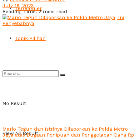
July 16, 2023
Terpopuler
Reading Time: 2 mins read
Topik Pilihan
No Result
Mario Teguh dan Istrinya Dilaporkan ke Polda Metro
View All Result
Jaya atas Dugaan Penipuan dan Penggelapan Dana Rp