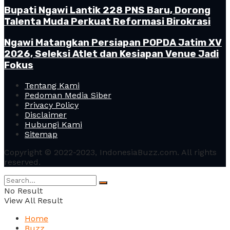
Bupati Ngawi Lantik 228 PNS Baru, Dorong
Talenta Muda Perkuat Reformasi Birokrasi
Ngawi Matangkan Persiapan POPDA Jatim XV
2026, Seleksi Atlet dan Kesiapan Venue Jadi
Fokus
Tentang Kami
Pedoman Media Siber
Privacy Policy
Disclaimer
Hubungi Kami
Sitemap
Copyright © 2022-2023, IndonesiaBuzz.com. All rights
reserved.
No Result
View All Result
Home
Buzz