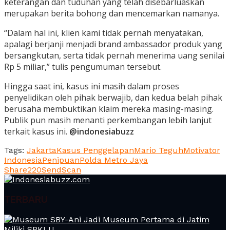
keterangan dan tuduhan yang telah disebarluaskan
merupakan berita bohong dan mencemarkan namanya.
“Dalam hal ini, klien kami tidak pernah menyatakan,
apalagi berjanji menjadi brand ambassador produk yang
bersangkutan, serta tidak pernah menerima uang senilai
Rp 5 miliar,” tulis pengumuman tersebut.
Hingga saat ini, kasus ini masih dalam proses
penyelidikan oleh pihak berwajib, dan kedua belah pihak
berusaha membuktikan klaim mereka masing-masing.
Publik pun masih menanti perkembangan lebih lanjut
terkait kasus ini.
@indonesiabuzz
Tags:
Jakarta
Kasus Penggelapan
Mario Teguh
Motivator
Indonesia
Penipuan
Polda Metro Jaya
Share
220
Send
Scan
TERBARU