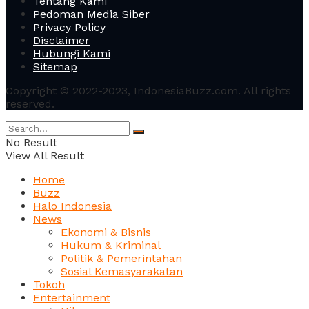
Tentang Kami
Pedoman Media Siber
Privacy Policy
Disclaimer
Hubungi Kami
Sitemap
Copyright © 2022-2023, IndonesiaBuzz.com. All rights
reserved.
No Result
View All Result
Home
Buzz
Halo Indonesia
News
Ekonomi & Bisnis
Hukum & Kriminal
Politik & Pemerintahan
Sosial Kemasyarakatan
Tokoh
Entertainment