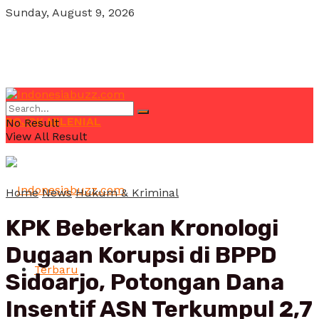
Sunday, August 9, 2026
POJOK MILENIAL
No Result
View All Result
Home
News
Hukum & Kriminal
KPK Beberkan Kronologi
Dugaan Korupsi di BPPD
Terbaru
Sidoarjo, Potongan Dana
Insentif ASN Terkumpul 2,7