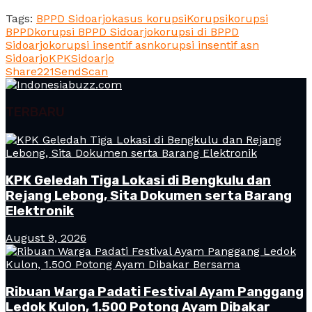
Tags:
BPPD Sidoarjo
kasus korupsi
Korupsi
korupsi
BPPD
korupsi BPPD Sidoarjo
korupsi di BPPD
Sidoarjo
korupsi insentif asn
korupsi insentif asn
Sidoarjo
KPK
Sidoarjo
Share
221
Send
Scan
TERBARU
KPK Geledah Tiga Lokasi di Bengkulu dan
Rejang Lebong, Sita Dokumen serta Barang
Elektronik
August 9, 2026
Ribuan Warga Padati Festival Ayam Panggang
Ledok Kulon, 1.500 Potong Ayam Dibakar