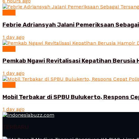
6 hours ago
News
Febrie Adriansyah Jalani Pemeriksaan Sebaga
1 day ago
News
Pemkab Ngawi Revitalisasi Kepatihan Berusia 
1 day ago
News
Mobil Terbakar di SPBU Bulukerto, Respons Ce
1 day ago
TERBARU