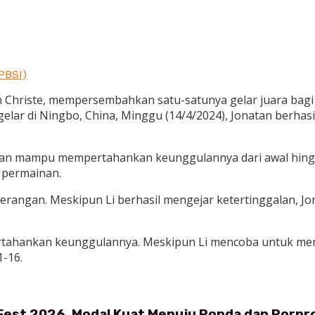
 PBSI)
n Christe, mempersembahkan satu-satunya gelar juara bagi 
elar di Ningbo, China, Minggu (14/4/2024), Jonatan berhas
tan mampu mempertahankan keunggulannya dari awal hingg
 permainan.
serangan. Meskipun Li berhasil mengejar ketertinggalan, 
rtahankan keunggulannya. Meskipun Li mencoba untuk meng
-16.
 Fest 2026, Modal Kuat Menuju Popda dan Porpr