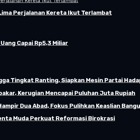
Lima Perjalanan Kereta Ikut Terlambat
Uang Capai Rp5,3 Miliar
gga Tingkat Ranting, Siapkan Mesin Partai Hada
akar, Kerugian Mencapai Puluhan Juta Rupiah
Hampir Dua Abad, Fokus Pulihkan Keaslian Ban
enta Muda Perkuat Reformasi Birokrasi