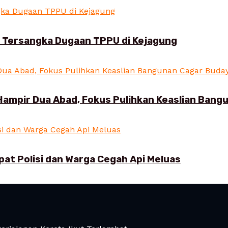
i Tersangka Dugaan TPPU di Kejagung
Hampir Dua Abad, Fokus Pulihkan Keaslian Ban
pat Polisi dan Warga Cegah Api Meluas