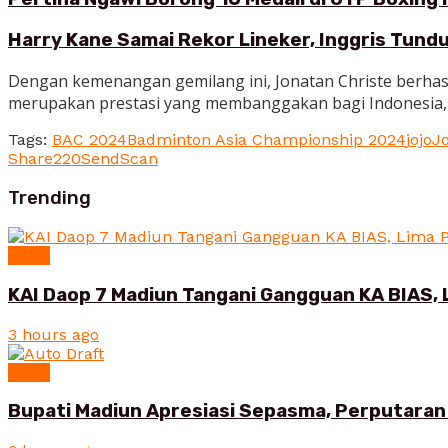
Harry Kane Samai Rekor Lineker, Inggris Tund
Dengan kemenangan gemilang ini, Jonatan Christe berhasi
merupakan prestasi yang membanggakan bagi Indonesia, se
Tags:
BAC 2024
Badminton Asia Championship 2024
jojo
Jo
Share
220
Send
Scan
Trending
News
KAI Daop 7 Madiun Tangani Gangguan KA BIAS, 
3 hours ago
News
Bupati Madiun Apresiasi Sepasma, Perputaran 