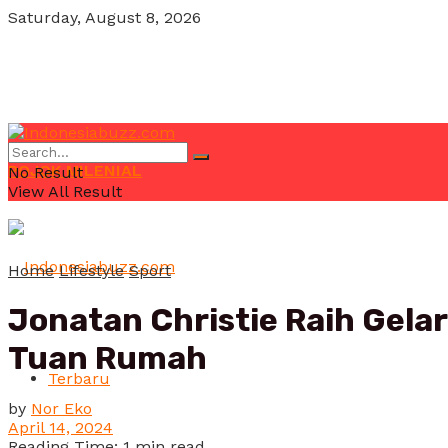
Saturday, August 8, 2026
POJOK MILENIAL
No Result
View All Result
Home
Lifestyle
Sport
Jonatan Christie Raih Gela
Tuan Rumah
Terbaru
by
Nor Eko
April 14, 2024
Reading Time: 1 min read