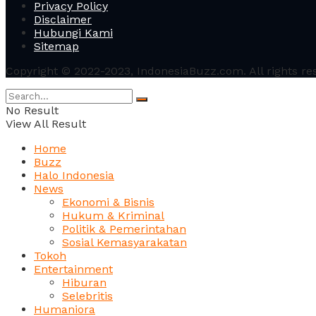
Privacy Policy
Disclaimer
Hubungi Kami
Sitemap
Copyright © 2022-2023, IndonesiaBuzz.com. All rights re
No Result
View All Result
Home
Buzz
Halo Indonesia
News
Ekonomi & Bisnis
Hukum & Kriminal
Politik & Pemerintahan
Sosial Kemasyarakatan
Tokoh
Entertainment
Hiburan
Selebritis
Humaniora